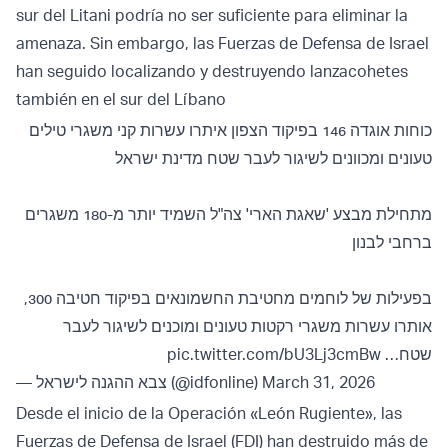
sur del Litani podría no ser suficiente para eliminar la
amenaza. Sin embargo, las Fuerzas de Defensa de Israel
han seguido localizando y destruyendo lanzacohetes
también en el sur del Líbano
כוחות אוגדה 146 בפיקוד הצפון איתרו עשרות קני משגרי טילים
טעונים ומכוונים לשיגור לעבר שטח מדינת ישראל
מתחילת מבצע 'שאגת הארי' צה"ל השמיד יותר מ-180 משגרים
ברחבי לבנון
בפעילות של לוחמים מחטיבת החשמונאים בפיקוד חטיבה 300,
אותרו עשרות משגרי רקטות טעונים ומוכנים לשיגור לעבר
pic.twitter.com/bU3Lj3cmBw
שטח…
— צבא ההגנה לישראל (@idfonline)
March 31, 2026
Desde el inicio de la Operación «León Rugiente», las
Fuerzas de Defensa de Israel (FDI) han destruido más de