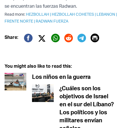
se encuentran las fuerzas Radwan.
Read more:
HEZBOLLAH
|
HEZBOLLAH COHETES
|
LEBANON
|
FRENTE NORTE
|
RADWAN FUERZA
Print
Share:
Twitter (X)
Facebook
Whatsapp
Reddit
Telegram
You might also like to read this:
Los niños en la guerra
¿Cuáles son los
objetivos de Israel
en el sur del Líbano?
Los políticos y los
militares envían