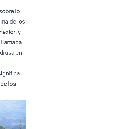
sobre lo
ina de los
nexión y
e llamaba
 drusa en
ignifica
 de los