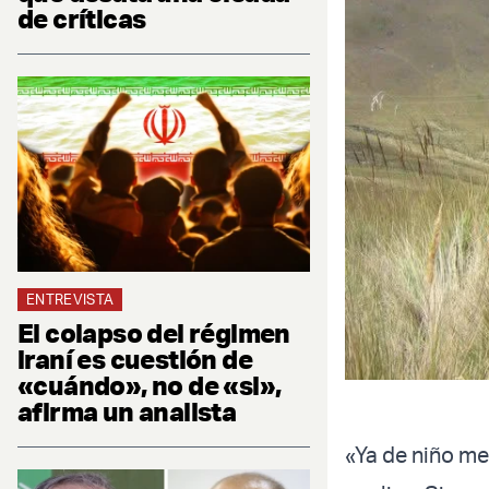
de críticas
ENTREVISTA
El colapso del régimen
iraní es cuestión de
«cuándo», no de «si»,
afirma un analista
«Ya de niño me 