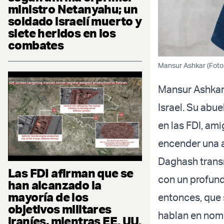
ministro Netanyahu; un
soldado israelí muerto y
siete heridos en los
combates
Mansur Ashkar (Foto 
Mansur Ashkar e
Israel. Su abu
en las FDI, am
encender una a
Daghash transm
Las FDI afirman que se
con un profund
han alcanzado la
mayoría de los
entonces, que 
objetivos militares
hablan en nomb
iraníes, mientras EE. UU.