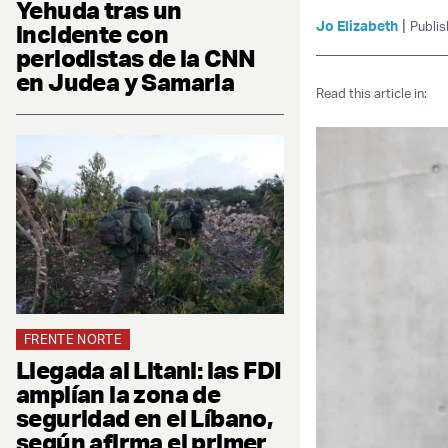
Yehuda tras un
|
Jo Elizabeth
Publis
incidente con
periodistas de la CNN
en Judea y Samaria
Read this article in:
FRENTE NORTE
Llegada al Litani: las FDI
amplían la zona de
seguridad en el Líbano,
según afirma el primer