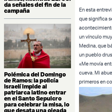
da señales del fin de la
En esta entre
campaña
que significa s
acontecimiento
un vínculo muy,
Medina, que bá
un pueblo drus
«Me movía entre
cueva. Mi abuel
Polémica del Domingo
de Ramos: la policía
primeros en co
israelí impide al
patriarca latino entrar
en el Santo Sepulcro
para celebrar la misa, lo
que desata una oleada