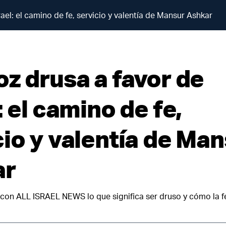
rael: el camino de fe, servicio y valentía de Mansur Ashkar
oz drusa a favor de
: el camino de fe,
cio y valentía de Ma
ar
on ALL ISRAEL NEWS lo que significa ser druso y cómo la fe