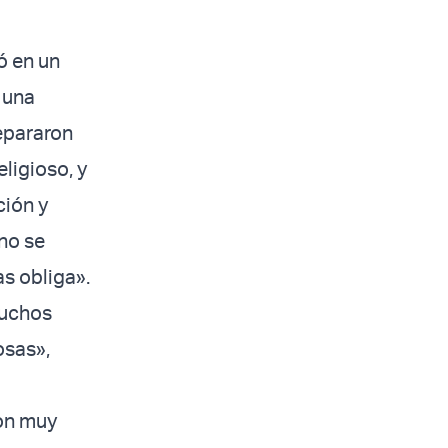
ó en un
 una
epararon
ligioso, y
ción y
no se
as obliga».
muchos
osas»,
Son muy