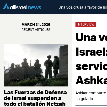
Una voz drusa a favor de Is
MARCH 31, 2026
INTERVIEW
RECENT ARTICLES
Una v
Israel
servi
Ashk
Las Fuerzas de Defensa
Ashkar comparte c
de Israel suspenden a
ha guiado
todo el batallón Netzah