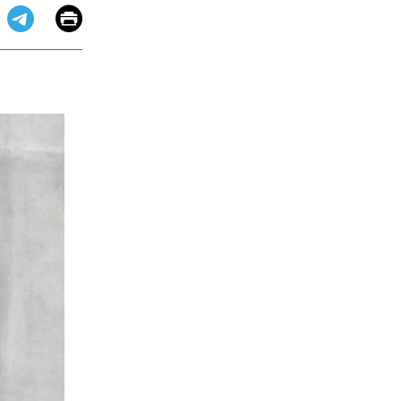
Email
Print
app
dit
Telegram