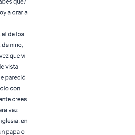
Sabes qué?
oy a orar a
al de los
 de niño,
vez que vi
e vista
me pareció
solo con
ente crees
era vez
iglesia, en
 un papa o