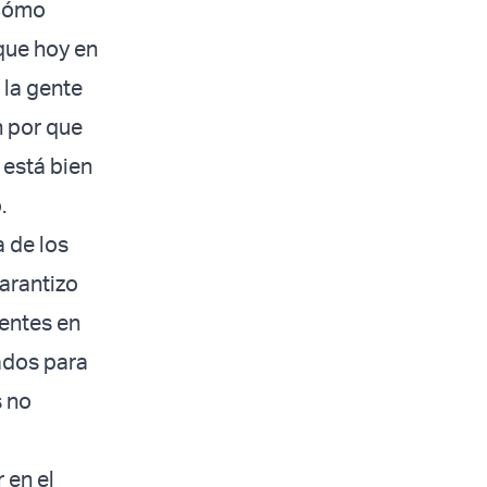
 cómo
 que hoy en
 la gente
n por que
 está bien
.
a de los
garantizo
sentes en
ados para
s no
 en el