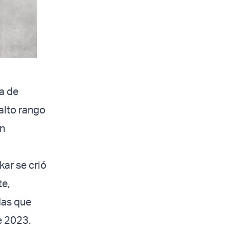
ra de
 alto rango
en
kar se crió
te,
das que
e 2023.