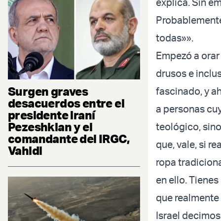
explica. Sin e
Probablemente u
todas»».
Empezó a orar 
drusos e inclus
Surgen graves
fascinado, y ah
desacuerdos entre el
a personas cuy
presidente iraní
Pezeshkian y el
teológico, sin
comandante del IRGC,
que, vale, si r
Vahidi
ropa tradicion
en ello. Tienes
que realmente 
Israel decimos