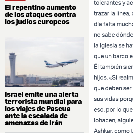
tolerantes y a
El repentino aumento
trazar la línea
de los ataques contra
los judíos europeos
día falta much
no sabe dónde 
la iglesia se 
que un barco es
Él también sie
hijos. «Si rea
que deben ser 
Israel emite una alerta
sus vidas porq
terrorista mundial para
los viajes de Pascua
eso, por lo que
ante la escalada de
lohacen, algui
amenazas de Irán
Ashkar, como t