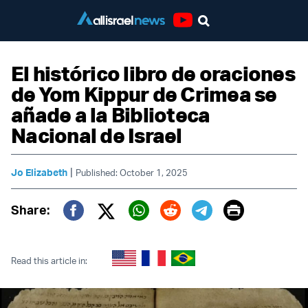
Youtube
El histórico libro de oraciones
de Yom Kippur de Crimea se
añade a la Biblioteca
Nacional de Israel
|
Jo Elizabeth
Published: October 1, 2025
Print
Share:
Twitter (X)
Facebook
Whatsapp
Reddit
Telegram
Read this article in: