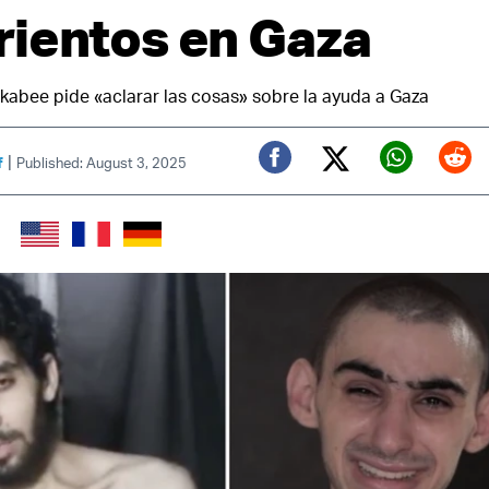
ientos en Gaza
abee pide «aclarar las cosas» sobre la ayuda a Gaza
|
f
Published: August 3, 2025
Twitter (X)
Facebook
Whats
Red