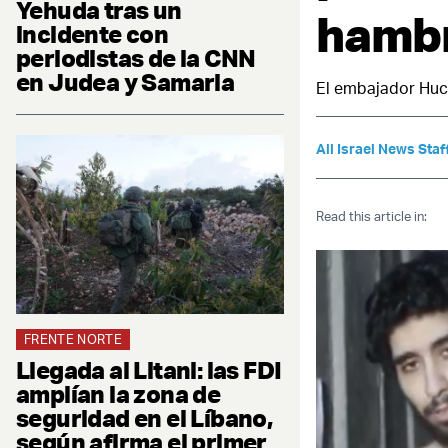
Yehuda tras un
hambr
incidente con
periodistas de la CNN
en Judea y Samaria
El embajador Huck
All Israel News Staf
Read this article in:
FRENTE NORTE
Llegada al Litani: las FDI
amplían la zona de
seguridad en el Líbano,
según afirma el primer