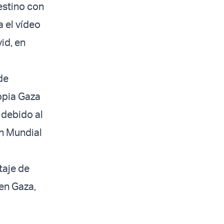
estino con
 el vídeo
id, en
de
ropia Gaza
 debido al
ón Mundial
taje de
en Gaza,
.