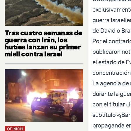
exclusivamente
guerra israelí
de David o Bra
Tras cuatro semanas de
guerra con Irán, los
Por el contrari
hutíes lanzan su primer
publicaron not
misil contra Israel
el estado de E
concentración
La agencia de
durante la gue
con el titular 
subtítulo «¡Bar
propaganda en
OPINIÓN