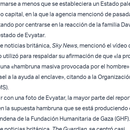
marse a menos que se estableciera un Estado pal
 capital, en la que la agencia mencionó de pasada
ando por centrarse en la reacción de la familia Dav
 estado de Evyatar.
e noticias británica,
Sky News
, mencionó el vídeo 
o utilizó para respaldar su afirmación de que «la p
o una «hambruna masiva provocada por el hombre»
ael a la ayuda al enclave», citando a la Organizaci
MS).
r con una foto de Evyatar, la mayor parte del repor
en la supuesta hambruna que se está produciendo 
ondena de la Fundación Humanitaria de Gaza (GHF)
e noticias británica,
The Guardian
, se centró casi