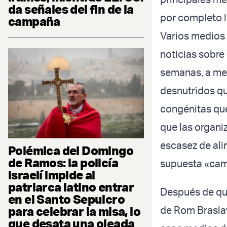
da señales del fin de la
por completo l
campaña
Varios medios
noticias sobre
semanas, a me
desnutridos q
congénitas que
que las organi
escasez de ali
Polémica del Domingo
de Ramos: la policía
supuesta «cam
israelí impide al
patriarca latino entrar
Después de que
en el Santo Sepulcro
para celebrar la misa, lo
de Rom Braslav
que desata una oleada