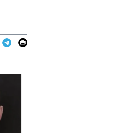
Email
Print
app
dit
Telegram