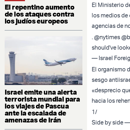
El Ministerio d
El repentino aumento
de los ataques contra
los medios de 
los judíos europeos
agencias de no
.
@nytimes
@b
should've look
— Israel Forei
El organismo d
sesgo antiisra
«desprecio qu
Israel emite una alerta
terrorista mundial para
hacia los rehen
los viajes de Pascua
1/
ante la escalada de
amenazas de Irán
Side by side —