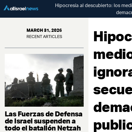
Hipocresía al descubierto: los med
demacra
Hipoc
MARCH 31, 2026
RECENT ARTICLES
medio
ignor
secue
demac
Las Fuerzas de Defensa
public
de Israel suspenden a
todo el batallón Netzah