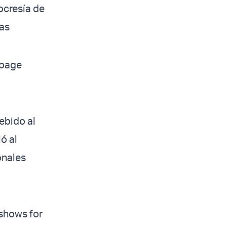
pocresía de
ias
 page
ebido al
ió al
onales
 shows for