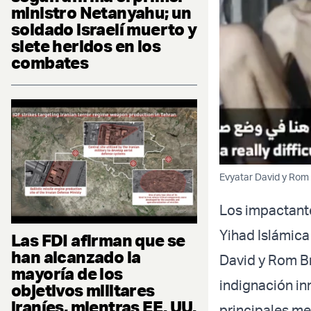
ministro Netanyahu; un
soldado israelí muerto y
siete heridos en los
combates
Evyatar David y Rom 
Los impactant
Yihad Islámica
Las FDI afirman que se
han alcanzado la
David y Rom Br
mayoría de los
indignación in
objetivos militares
iraníes, mientras EE. UU.
principales me