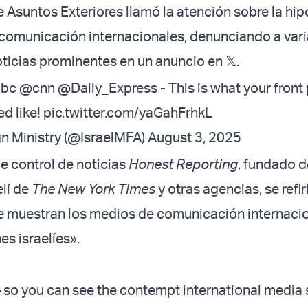
e Asuntos Exteriores llamó la atención sobre la hi
comunicación internacionales, denunciando a var
ticias prominentes en un anuncio en 𝕏.
bc
@cnn
@Daily_Express
- This is what your front
ed like!
pic.twitter.com/yaGahFrhkL
gn Ministry (@IsraelMFA)
August 3, 2025
e control de noticias
Honest Reporting
, fundado d
elí de
The New York Times
y otras agencias, se refir
e muestran los medios de comunicación internaci
es israelíes».
 so you can see the contempt international media