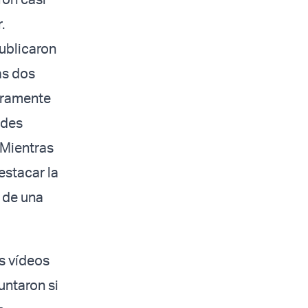
.
ublicaron
as dos
aramente
ades
 Mientras
estacar la
 de una
s vídeos
untaron si