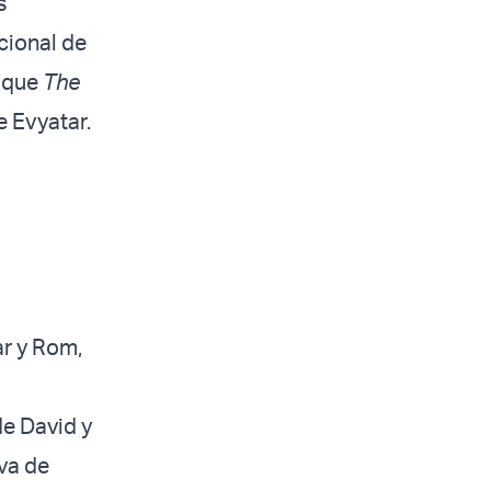
s
cional de
s que
The
e Evyatar.
ar y Rom,
de David y
va de