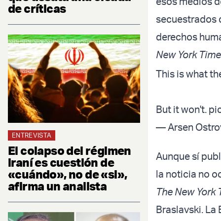
esos medios d
de críticas
secuestrados 
derechos human
New York Tim
This is what t
But it won't.
pi
— Arsen Ostrov
ENTREVISTA
El colapso del régimen
Aunque sí publ
iraní es cuestión de
«cuándo», no de «si»,
la noticia no 
afirma un analista
The New York
Braslavski. La