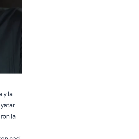
 y la
vyatar
ron la
ron casi