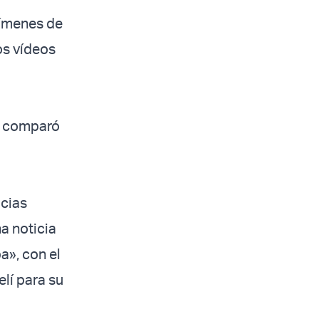
rímenes de
os vídeos
l
comparó
icias
a noticia
a», con el
elí para su