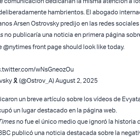
e comunicación dedicarían la misma atención a lo
deliberadamente hambrientos. El abogado interna
os Arsen Ostrovsky predijo en las redes sociale
es
no publicaría una noticia en primera página sobr
he
@nytimes
front page should look like today.
c.twitter.com/wNsGneozOu
sky 🎗️ (@Ostrov_A)
August 2, 2025
icaron un breve artículo sobre los vídeos de Evyat
ocupó un lugar destacado en la página web.
 Times
no fue el único medio que ignoró la historia 
 BBC publicó una noticia destacada sobre la negati