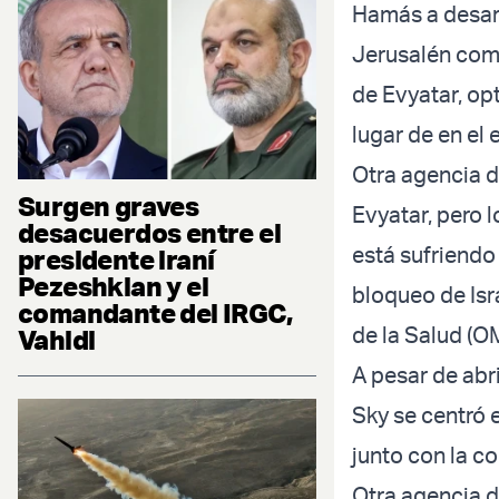
Hamás a desar
Jerusalén como
de Evyatar, opt
lugar de en el
Otra agencia d
Surgen graves
Evyatar, pero l
desacuerdos entre el
está sufriend
presidente iraní
Pezeshkian y el
bloqueo de Isr
comandante del IRGC,
de la Salud (O
Vahidi
A pesar de abri
Sky se centró 
junto con la c
Otra agencia d