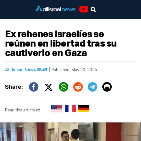
Youtube
Ex rehenes israelíes se
reúnen en libertad tras su
cautiverio en Gaza
|
All Israel News Staff
Published: May 20, 2025
Print
Share:
Twitter (X)
Facebook
Whatsapp
Reddit
Telegram
Read this article in: