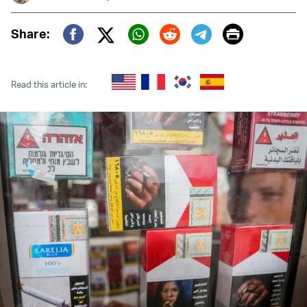
Print
Share:
Twitter (X)
Facebook
Whatsapp
Reddit
Telegram
Read this article in: