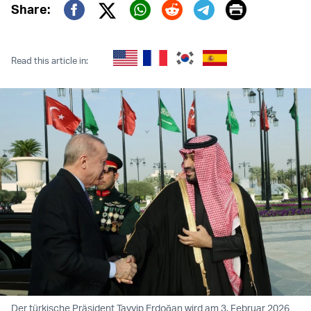
Print
Share:
Twitter (X)
Facebook
Whatsapp
Reddit
Telegram
Read this article in:
Der türkische Präsident Tayyip Erdoğan wird am 3. Februar 2026