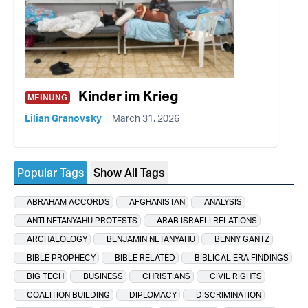
Kinder im Krieg
MEINUNG
Lilian Granovsky
March 31, 2026
Popular Tags
Show All Tags
ABRAHAM ACCORDS
AFGHANISTAN
ANALYSIS
ANTI NETANYAHU PROTESTS
ARAB ISRAELI RELATIONS
ARCHAEOLOGY
BENJAMIN NETANYAHU
BENNY GANTZ
BIBLE PROPHECY
BIBLE RELATED
BIBLICAL ERA FINDINGS
BIG TECH
BUSINESS
CHRISTIANS
CIVIL RIGHTS
COALITION BUILDING
DIPLOMACY
DISCRIMINATION