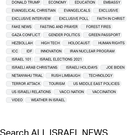
DONALD TRUMP
ECONOMY
EDUCATION
EMBASSY
EVANGELICAL CHRISTIAN
EVANGELICALS
EXCLUSIVE
EXCLUSIVE INTERVIEW
EXCLUSIVE POLL
FAITH IN CHRIST
FAKE NEWS
FASTING AND PRAYER
FOREST FIRES
GAZA CONFLICT
GENDER POLITICS
GREEN PASSPORT
HEZBOLLAH
HIGH TECH
HOLOCAUST
HUMAN RIGHTS
ICC
IDF
INNOVATION
IRAN NUCLEAR PROGRAM
ISRAEL 101
ISRAEL ELECTIONS 2021
ISRAELI ARAB CHRISTIANS
ISRAELI HOLIDAYS
JOE BIDEN
NETANYAHU TRIAL
RUSH LIMBAUGH
TECHNOLOGY
TERROR ATTACK
TOURISM
US MIDDLE EAST POLICIES
US ISRAELI RELATIONS
VACCI NATION
VACCINATION
VIDEO
WEATHER IN ISRAEL
Search ALL ISRAEL NEWS