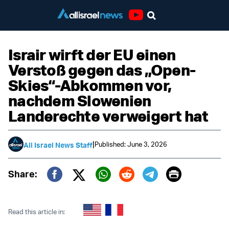
Youtube
Israir wirft der EU einen
Verstoß gegen das „Open-
Skies“-Abkommen vor,
nachdem Slowenien
Landerechte verweigert hat
|
Published: June 3, 2026
All Israel News Staff
Print
Share:
Twitter (X)
Facebook
Whatsapp
Reddit
Telegram
Read this article in: