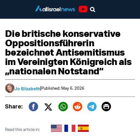
Youtube
Die britische konservative
Oppositionsführerin
bezeichnet Antisemitismus
im Vereinigten Königreich als
„nationalen Notstand“
|
Published: May 6, 2026
Jo Elizabeth
Print
Share:
Twitter (X)
Facebook
Whatsapp
Reddit
Telegram
Read this article in: