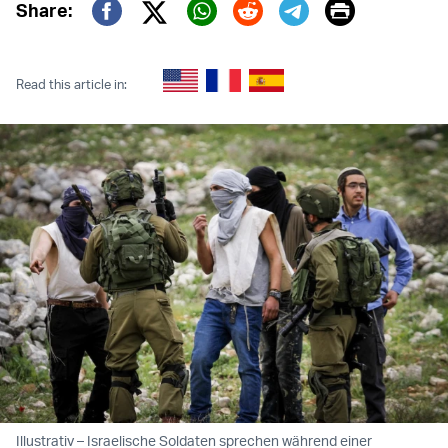
Print
Share:
Twitter (X)
Facebook
Whatsapp
Reddit
Telegram
Read this article in:
Illustrativ – Israelische Soldaten sprechen während einer