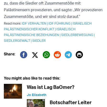
zu, dass die Siedler oft Zusammenstöße mit
Palästinensern provozieren, und sagte: „Wir provozieren
Zusammenstöße, und wir sind stolz darauf.“
Read more:
IDF VERHALTEN
|
IDF FÜHRUNG
|
ISRAELISCH
PALÄSTINENSISCHER KONFLIKT
|
ISRAELISCH
PALÄSTINENSISCHE BEZIEHUNGEN
|
SIEDLERBEWEGUNG
|
SIEDLERGEWALT
|
SIEDLER
Print
Share:
Twitter (X)
Facebook
Whatsapp
Reddit
Telegram
You might also like to read this:
Was ist Lag BaOmer?
Jo Elizabeth
Botschafter Leiter