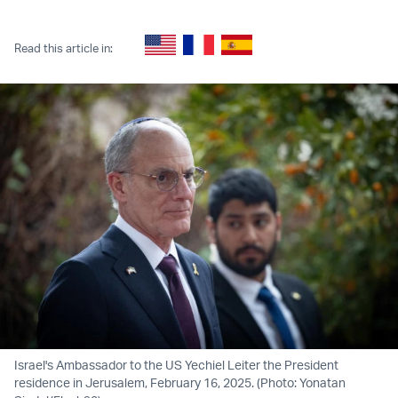
Twitter (X)
Facebook
Whatsapp
Reddit
Telegram
Read this article in:
Israel's Ambassador to the US Yechiel Leiter the President
residence in Jerusalem, February 16, 2025. (Photo: Yonatan