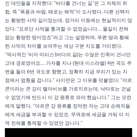
인 대안들을 지적했다: “바다를 건너는 길”은 그 자체의 위
험, 즉 “폭풍과 바람, 때로는 해적”이 도사렸다. 다른 선택지
는 황량한 사막 길이었는데, 장거리 이동에는 현실적이지 않
았다. “요르단 사막을 통과할 수 없었습니다… 물길이 전혀
없는 황량한 땅이었죠”라고 그는 설명하며, 푸른 땅과 황폐
한 사막의 차이를 보여주는 색상 구분 지도를 가리켰다.
“역사적인 ‘비아 마리스’(바다의 길)는 수많은 민족이 건너던
고대 경로였어요… 가자를 지나 (현대 이스라엘) 4번 국도 주
변을 돌아 6번 국도로 향했고, 정확히 지금 우리가 있는 지
점에서 멈췄을 겁니다.” 사이먼은 그 이유를 덧붙였다: “야르
콘이라는 큰 강이 텔아비브를 가로지르는데, 낙타로는 건널
수 없었기에 반드시 이 강 원류로 와야 했습니다.” 그는 모란
에게 말했다. “야르콘 강 원류를 장악한 자는 고대 순례자들
에게 세금을 부과할 수 있었죠. 무역로에 세금을 거둬 이 지
역 전체를 통제할 수 있었던 겁니다.”