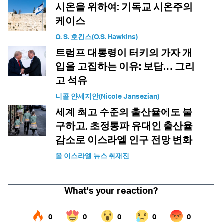
시온을 위하여: 기독교 시온주의
케이스
O. S. 호킨스(O.S. Hawkins)
트럼프 대통령이 터키의 가자 개
입을 고집하는 이유: 보답… 그리
고 석유
니콜 얀세지안(Nicole Jansezian)
세계 최고 수준의 출산율에도 불
구하고, 초정통파 유대인 출산율
감소로 이스라엘 인구 전망 변화
올 이스라엘 뉴스 취재진