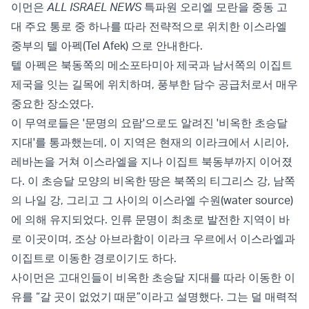
이먼은
ALL ISRAEL NEWS
특파원 오리엘 모란을 중동 고
대 주요 통로 중 하나를 따라 전략적으로 위치한 이스라엘
중부의 텔 아펙(Tel Afek) 으로 안내한다.
텔 아펙은 북동쪽의 메소포타미아 제국과 남서쪽의 이집트
제국을 잇는 길목에 위치하며, 풍부한 담수 공급처로서 매우
중요한 장소였다.
이 무역로들은 '문명의 요람'으로도 알려진 '비옥한 초승달
지대'를 통과했는데, 이 지역은 현재의 이라크에서 시리아,
레바논을 거쳐 이스라엘을 지나 이집트 북동부까지 이어졌
다. 이 초승달 모양의 비옥한 땅은 북쪽의 티그리스 강, 남쪽
의 나일 강, 그리고 그 사이의 이스라엘 수원(water source)
에 의해 유지되었다. 인류 문명이 최초로 발전한 지역이 바
로 이곳이며, 조상 아브라함이 이라크 우르에서 이스라엘과
이집트로 이동한 경로이기도 하다.
사이먼은 고대인들이 비옥한 초승달 지대를 따라 이동한 이
유를 “갈 곳이 없었기 때문”이라고 설명했다. 그는 덜 매력적