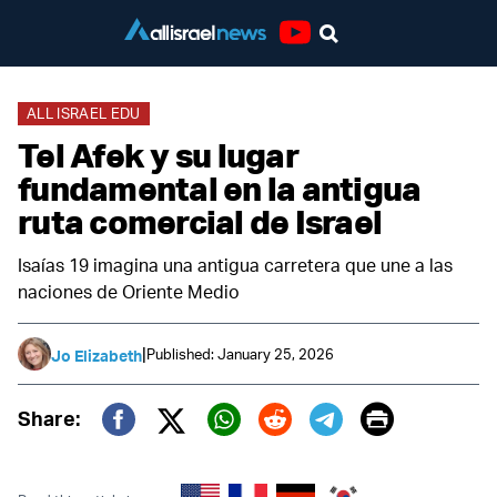
Youtube
ALL ISRAEL EDU
Tel Afek y su lugar
fundamental en la antigua
ruta comercial de Israel
Isaías 19 imagina una antigua carretera que une a las
naciones de Oriente Medio
|
Published: January 25, 2026
Jo Elizabeth
Print
Share:
Twitter (X)
Facebook
Whatsapp
Reddit
Telegram