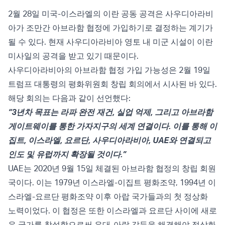
2월 28일 미국-이스라엘의 이란 공동 공격은 사우디아라비
아가 조만간 아브라함 협정에 가입하기로 결정하는 계기가
될 수 있다. 현재 사우디아라비아 영토 내 미군 시설이 이란
미사일의 공격을 받고 있기 때문이다.
사우디아라비아의 아브라함 협정 가입 가능성은 2월 19일
트럼프 대통령의 평화위원회 창립 회의에서 시사된 바 있다.
해당 회의는
다음과 같이 선언했다
:
“3년차 목표는 라파 완전 재건, 실업 억제, 그리고 아브라함
게이트웨이를 통한 가자지구의 세계 연결이다. 이를 통해 이
집트, 이스라엘, 요르단, 사우디아라비아, UAE와 연결되고
인도 및 유럽까지 확장될 것이다.”
UAE는 2020년 9월 15일 체결된
아브라함 협정
의 창립 회원
국이다. 이는 1979년 이스라엘-이집트 평화조약, 1994년 이
스라엘-요르단 평화조약 이후 아랍 국가들과의 첫 정상화
노력이었다. 이 협정은 또한 이스라엘과 요르단 사이에 새로
운 국가를 창설함으로써 유대-아랍 갈등을 해결해야 정상화