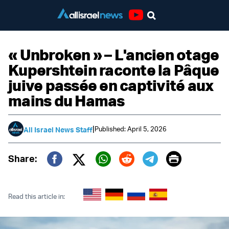
Youtube
« Unbroken » – L'ancien otage
Kupershtein raconte la Pâque
juive passée en captivité aux
mains du Hamas
|
Published: April 5, 2026
All Israel News Staff
Print
Share:
Twitter (X)
Facebook
Whatsapp
Reddit
Telegram
Read this article in: