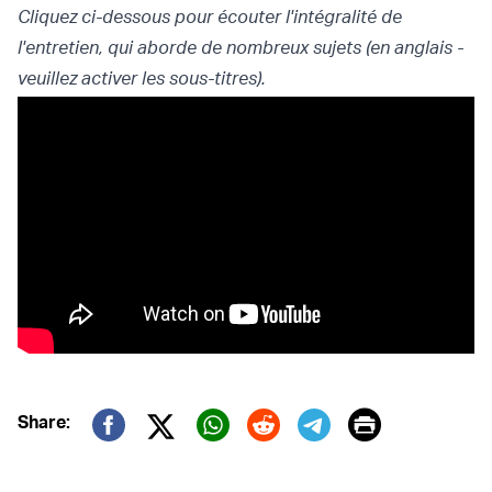
Cliquez ci-dessous pour écouter l'intégralité de
l'entretien, qui aborde de nombreux sujets (en anglais -
veuillez activer les sous-titres).
Print
Share:
Twitter (X)
Facebook
Whatsapp
Reddit
Telegram