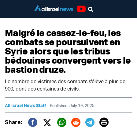
Youtube
Malgré le cessez-le-feu, les
combats se poursuivent en
Syrie alors que les tribus
bédouines convergent vers le
bastion druze.
Le nombre de victimes des combats s'élève à plus de
900, dont des centaines de civils.
|
All Israel News Staff
Published: July 19, 2025
Print
Share:
Twitter (X)
Facebook
Whatsapp
Reddit
Telegram