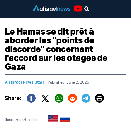
Youtube
Le Hamas se dit prêt à
aborder les "points de
discorde" concernant
l'accord sur les otages de
Gaza
|
All Israel News Staff
Published: June 2, 2025
Print
Share:
Twitter (X)
Facebook
Whatsapp
Reddit
Telegram
Read this article in: