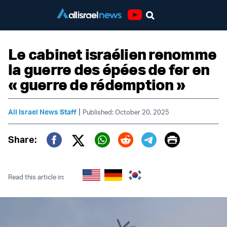
Youtube
Le cabinet israélien renomme
la guerre des épées de fer en
« guerre de rédemption »
|
All Israel News Staff
Published: October 20, 2025
Print
Share:
Twitter (X)
Facebook
Whatsapp
Reddit
Telegram
Read this article in: