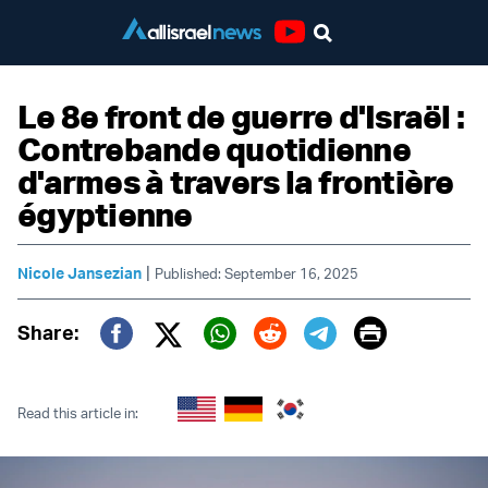
Youtube
Le 8e front de guerre d'Israël :
Contrebande quotidienne
d'armes à travers la frontière
égyptienne
|
Nicole Jansezian
Published: September 16, 2025
Print
Share:
Twitter (X)
Facebook
Whatsapp
Reddit
Telegram
Read this article in: