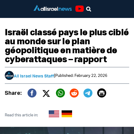
Youtube
Israël classé pays le plus ciblé
au monde sur le plan
géopolitique en matière de
cyberattaques – rapport
|
Published: February 22, 2026
All Israel News Staff
Print
Share:
Twitter (X)
Facebook
Whatsapp
Reddit
Telegram
Read this article in: