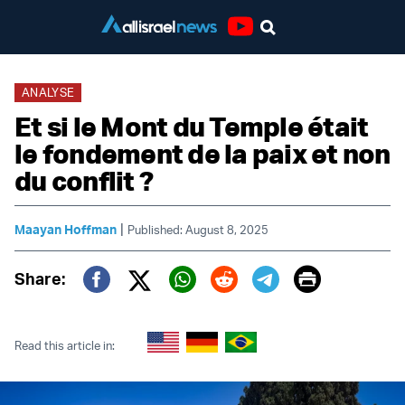
Youtube
ANALYSE
Et si le Mont du Temple était
le fondement de la paix et non
du conflit ?
|
Maayan Hoffman
Published: August 8, 2025
Print
Share:
Twitter (X)
Facebook
Whatsapp
Reddit
Telegram
Read this article in: