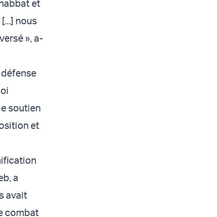
Shabbat et
[...] nous
versé », a-
a défense
loi
le soutien
osition et
ification
eb, a
s avait
de combat