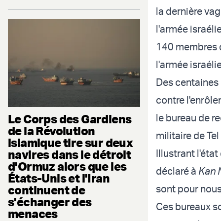
la dernière va
l'armée israél
140 membres du
l'armée israéli
Des centaines 
contre l'enrôle
Le Corps des Gardiens
le bureau de r
de la Révolution
militaire de Te
islamique tire sur deux
navires dans le détroit
Illustrant l'ét
d'Ormuz alors que les
déclaré à
Kan 
États-Unis et l'Iran
continuent de
sont pour nous
s'échanger des
Ces bureaux so
menaces