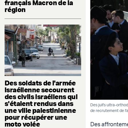
français Macron de la
région
Des soldats de l'armée
israélienne secourent
des civils israéliens qui
s'étaient rendus dans
Des juifs ultra-ortho
une ville palestinienne
de recrutement de l'a
pour récupérer une
moto volée
Des affronteme