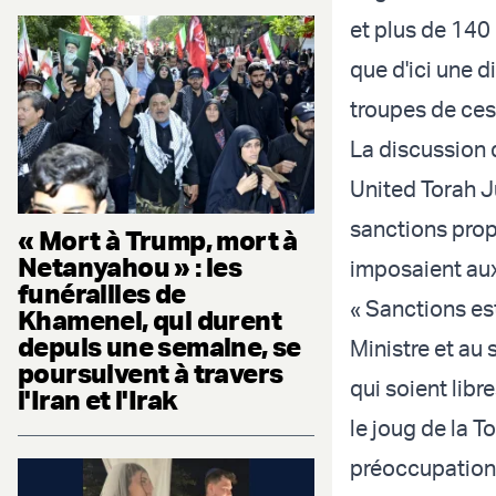
et plus de 140
que d'ici une d
troupes de ces 
La discussion 
United Torah J
sanctions propo
« Mort à Trump, mort à
Netanyahou » : les
imposaient aux
funérailles de
« Sanctions es
Khamenei, qui durent
depuis une semaine, se
Ministre et au 
poursuivent à travers
qui soient lib
l'Iran et l'Irak
le joug de la 
préoccupation