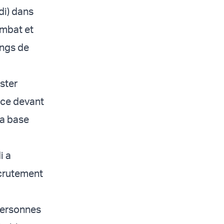
di) dans
ombat et
angs de
ster
lice devant
la base
i a
ecrutement
 personnes