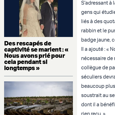
S'adressant à l
gens qui étudie
liés à des quo
rabbin et le pun
badge jaune, 
Des rescapés de
captivité se marient : «
Il a ajouté : «
Nous avons prié pour
nécessaire de n
cela pendant si
longtemps »
collègue de par
séculiers devr
beaucoup plus d
soustrait au se
dont il a bénéf
rien reçu. »