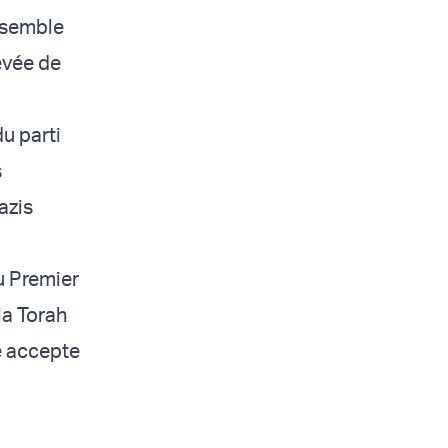
 semble
levée de
u parti
s
azis
u Premier
la Torah
e accepte