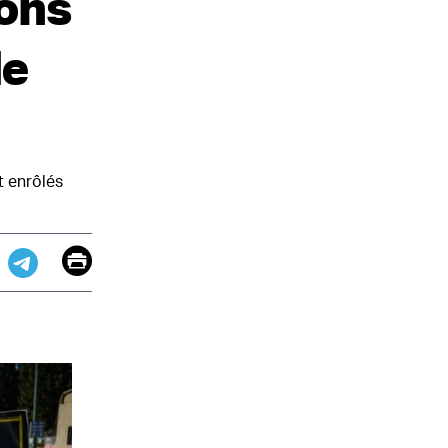
ions
de
t enrôlés
Email
Print
app
dit
Telegram