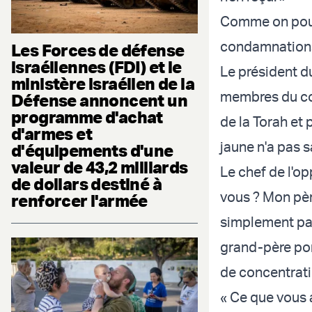
Comme on pouva
condamnations 
Les Forces de défense
israéliennes (FDI) et le
Le président d
ministère israélien de la
membres du com
Défense annoncent un
programme d'achat
de la Torah et
d'armes et
jaune n'a pas sa
d'équipements d'une
valeur de 43,2 milliards
Le chef de l'op
de dollars destiné à
vous ? Mon pèr
renforcer l'armée
simplement parc
grand-père por
de concentrati
« Ce que vous a