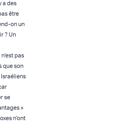
y a des
pas être
rend-on un
ir ? Un
 n'est pas
is que son
 Israéliens
car
er se
vantages »
doxes n'ont