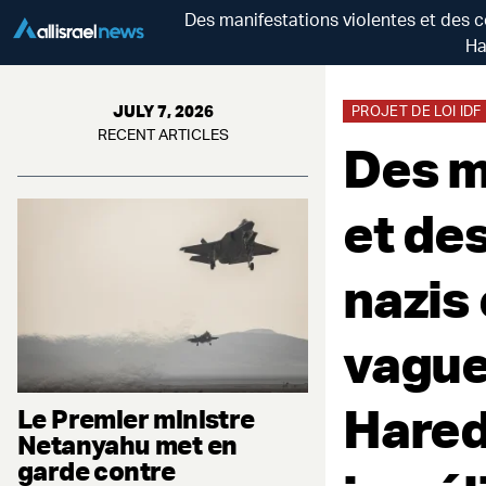
Des manifestations violentes et des 
Ha
JULY 7, 2026
PROJET DE LOI IDF
RECENT ARTICLES
Des m
et de
nazis
vague
Hared
Le Premier ministre
Netanyahu met en
garde contre