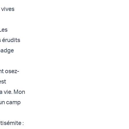
 vives
Les
 érudits
 badge
nt osez-
est
a vie. Mon
 un camp
tisémite :