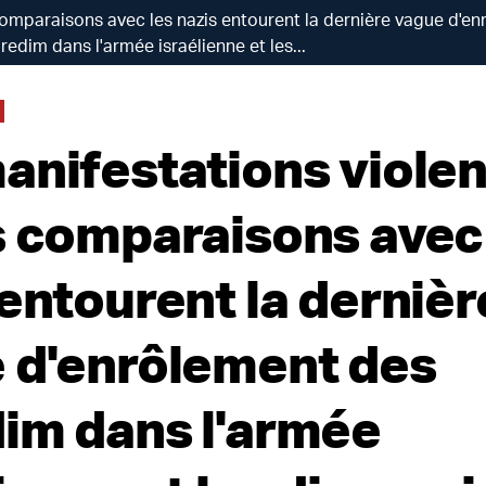
comparaisons avec les nazis entourent la dernière vague d'e
redim dans l'armée israélienne et les...
anifestations viole
s comparaisons avec
 entourent la dernièr
 d'enrôlement des
im dans l'armée