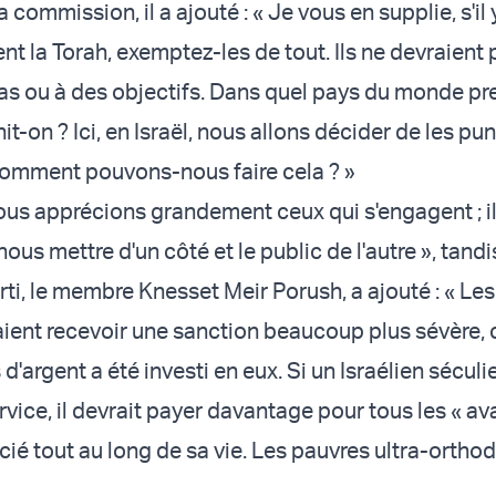
a commission, il a ajouté : « Je vous en supplie, s'il 
nt la Torah, exemptez-les de tout. Ils ne devraient 
tas ou à des objectifs. Dans quel pays du monde p
it-on ? Ici, en Israël, nous allons décider de les pun
comment pouvons-nous faire cela ? »
 Nous apprécions grandement ceux qui s'engagent ; il
ous mettre d'un côté et le public de l'autre », tand
ti, le membre Knesset Meir Porush, a ajouté : « Les
aient recevoir une sanction beaucoup plus sévère, 
'argent a été investi en eux. Si un Israélien séculi
rvice, il devrait payer davantage pour tous les « a
icié tout au long de sa vie. Les pauvres ultra-ortho