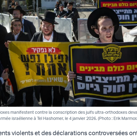
doxes manifestent contre la conscription des juifs ultra-orthodoxes deva
rmée israélienne à Tel Hashomer, le 4 janvier 2026. (Photo : Erik Marmo
nts violents et des déclarations controversées o