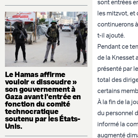
sont entrées en
les mitzvot, et
continuerons à 
t-il ajouté.
Pendant ce tem
de la Knesset a
présenté par le
Le Hamas affirme
total des dirig
vouloir « dissoudre »
son gouvernement à
certains membr
Gaza avant l'entrée en
À la fin de la 
fonction du comité
technocratique
du personnel de
soutenu par les États-
informé la com
Unis.
augmenté diman