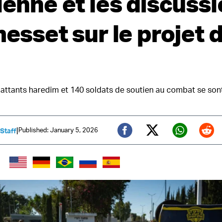
ienne et les discuss
nesset sur le projet 
ttants haredim et 140 soldats de soutien au combat se son
|
Published: January 5, 2026
 Staff
Twitter (X)
Facebook
Whats
Red