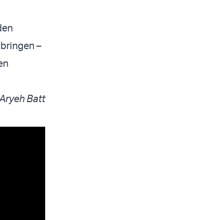
den
bringen –
en
 Aryeh Batt