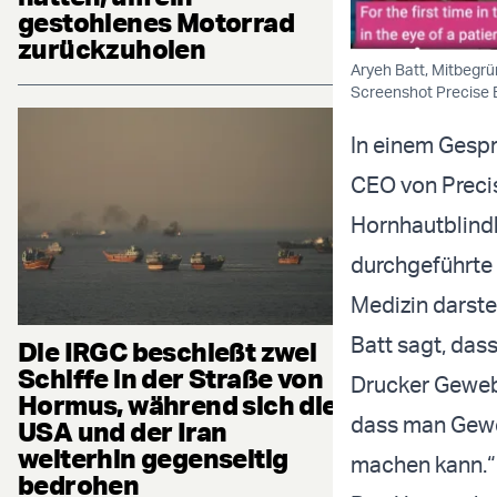
gestohlenes Motorrad
zurückzuholen
Aryeh Batt, Mitbegrü
Screenshot Precise B
In einem Gespr
CEO von Precis
Hornhautblindh
durchgeführte 
Medizin darstel
Batt sagt, dass
Die IRGC beschießt zwei
Schiffe in der Straße von
Drucker Gewebe
Hormus, während sich die
dass man Geweb
USA und der Iran
weiterhin gegenseitig
machen kann.“
bedrohen