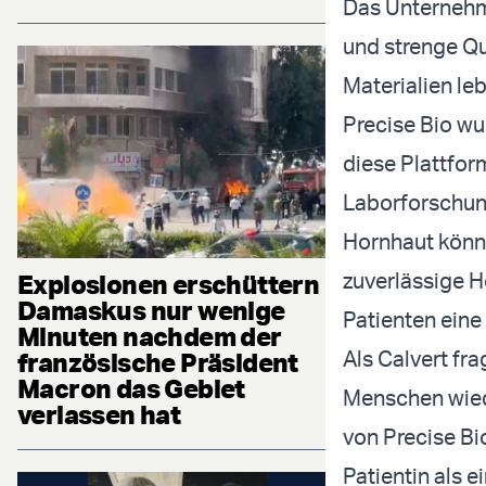
Das Unternehme
und strenge Qu
Materialien le
Precise Bio wu
diese Plattfor
Laborforschung
Hornhaut könne
zuverlässige H
Explosionen erschüttern
Damaskus nur wenige
Patienten eine
Minuten nachdem der
Als Calvert fra
französische Präsident
Macron das Gebiet
Menschen wiede
verlassen hat
von Precise Bio
Patientin als e