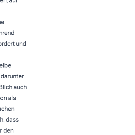
en, auf
he
ährend
ordert und
selbe
 darunter
ßlich auch
on als
lichen
ch, dass
ür den