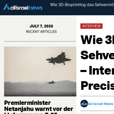
Wie 3D-Bioprinting das Sehvermög
JULY 7, 2026
INTERVIEW
RECENT ARTICLES
Wie 3
Sehve
– Int
Precis
Premierminister
All Israel News
Netanjahu warnt vor der