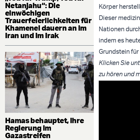
Netanjahu“: Die
Körper herstel
einwöchigen
Dieser medizin
Trauerfeierlichkeiten für
Khamenei dauern an im
Nationen durch
Iran und im Irak
indem es heute
Grundstein für
Klicken Sie un
zu hören und m
Hamas behauptet, ihre
Regierung im
Gazastreifen