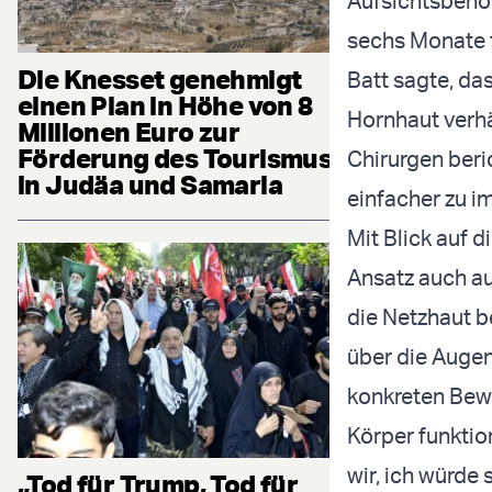
Aufsichtsbehör
sechs Monate 
Die Knesset genehmigt
Batt sagte, da
einen Plan in Höhe von 8
Hornhaut verhä
Millionen Euro zur
Förderung des Tourismus
Chirurgen beri
in Judäa und Samaria
einfacher zu i
Mit Blick auf 
Ansatz auch a
die Netzhaut b
über die Augen
konkreten Bewe
Körper funktion
wir, ich würde 
„Tod für Trump, Tod für