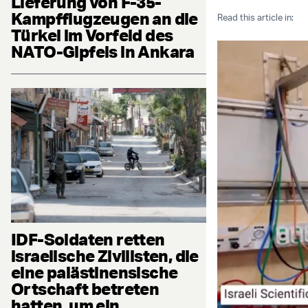
Lieferung von F-35-
Kampfflugzeugen an die
Read this article in:
Türkei im Vorfeld des
NATO-Gipfels in Ankara
IDF-Soldaten retten
israelische Zivilisten, die
eine palästinensische
Ortschaft betreten
hatten, um ein