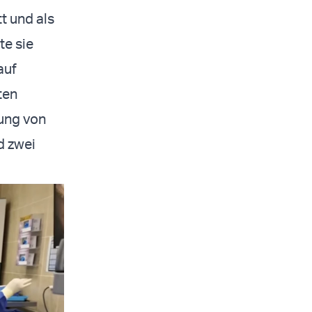
t und als
te sie
auf
ten
lung von
d zwei