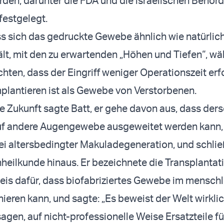
den, darunter die FDA und die israelischen Behörd
festgelegt.
ss sich das gedruckte Gewebe ähnlich wie natürlic
lt, mit den zu erwartenden „Höhen und Tiefen“, w
chten, dass der Eingriff weniger Operationszeit erf
mplantieren ist als Gewebe von Verstorbenen.
die Zukunft sagte Batt, er gehe davon aus, dass der
uf andere Augengewebe ausgeweitet werden kann,
ei altersbedingter Makuladegeneration, und schlie
heilkunde hinaus. Er bezeichnete die Transplantati
is dafür, dass biofabriziertes Gewebe im mensch
ieren kann, und sagte: „Es beweist der Welt wirkli
sagen, auf nicht-professionelle Weise Ersatzteile f