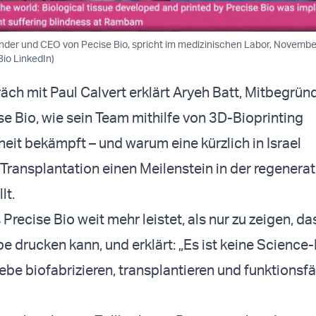
nder und CEO von Pecise Bio, spricht im medizinischen Labor, November
io LinkedIn)
äch mit Paul Calvert erklärt Aryeh Batt, Mitbegrün
e Bio, wie sein Team mithilfe von 3D-Bioprinting
eit bekämpft – und warum eine kürzlich in Israel
Transplantation einen Meilenstein in der regenerat
lt.
 Precise Bio weit mehr leistet, als nur zu zeigen, da
 drucken kann, und erklärt: „Es ist keine Science-
e biofabrizieren, transplantieren und funktionsf