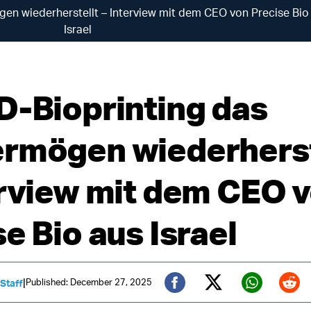
en wiederherstellt – Interview mit dem CEO von Precise Bio
Israel
D-Bioprinting das
rmögen wiederherst
erview mit dem CEO 
e Bio aus Israel
|
Published: December 27, 2025
 Staff
Twitter (X)
Facebook
Whats
Red