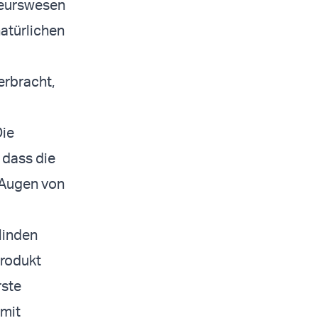
ieurswesen
atürlichen
erbracht,
ie
 dass die
 Augen von
blinden
Produkt
rste
amit