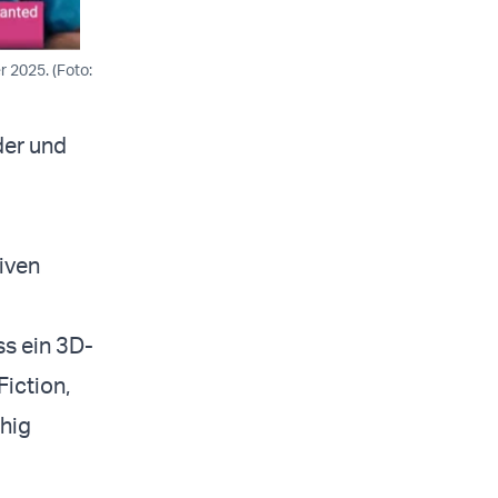
 2025. (Foto:
der und
iven
ss ein 3D-
Fiction,
ähig