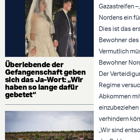
Gazastreifen –
Nordens ein für
Dies ist das er
Bewohner des S
Vermutlich müs
Bewohner Nordi
Überlebende der
Gefangenschaft geben
Der Verteidigu
sich das Ja-Wort: „Wir
Regime versuch
haben so lange dafür
gebetet“
Abkommen mit 
einzubeziehen 
verhindern kön
„Wir sind ents