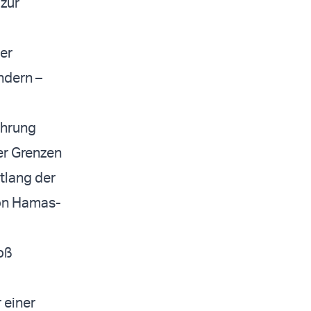
 zur
er
ndern –
ührung
er Grenzen
tlang der
von Hamas-
roß
 einer