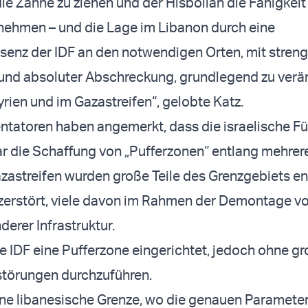
ie Zähne zu ziehen und der Hisbollah die Fähigkeit
nehmen – und die Lage im Libanon durch eine
senz der IDF an den notwendigen Orten, mit streng
und absoluter Abschreckung, grundlegend zu verä
yrien und im Gazastreifen“, gelobte Katz.
tatoren haben angemerkt, dass die israelische F
ar die Schaffung von „Pufferzonen“ entlang mehrer
azastreifen wurden große Teile des Grenzgebiets en
 zerstört, viele davon im Rahmen der Demontage 
erer Infrastruktur.
ie IDF eine Pufferzone eingerichtet, jedoch ohne g
störungen durchzuführen.
ine libanesische Grenze, wo die genauen Parameter