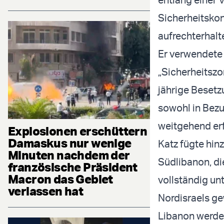
Sicherheitskon
aufrechterhalt
Er verwendete
„Sicherheitszo
jährige Besetz
sowohl in Bez
weitgehend er
Explosionen erschüttern
Damaskus nur wenige
Katz fügte hin
Minuten nachdem der
Südlibanon, di
französische Präsident
Macron das Gebiet
vollständig un
verlassen hat
Nordisraels gew
Libanon werden