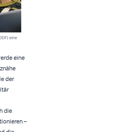
IDF) eine
werde eine
nznähe
le der
itär
h die
tionieren –
nd die