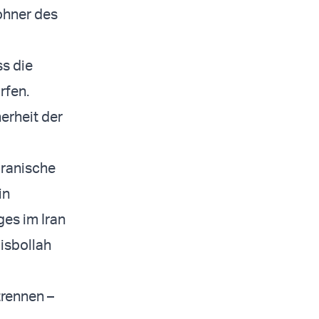
ohner des
ss die
rfen.
erheit der
iranische
in
es im Iran
Hisbollah
trennen –