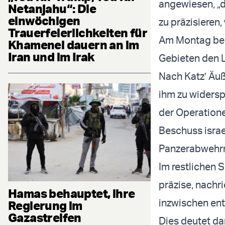
angewiesen, „
Netanjahu“: Die
einwöchigen
zu präzisieren
Trauerfeierlichkeiten für
Am Montag beri
Khamenei dauern an im
Iran und im Irak
Gebieten den Li
Nach Katz’ Äuß
ihm zu widersp
der Operatione
Beschuss israe
Panzerabwehrr
Im restlichen S
präzise, nachri
Hamas behauptet, ihre
inzwischen ent
Regierung im
Gazastreifen
Dies deutet da