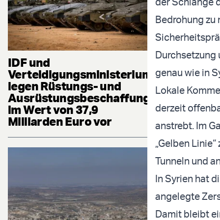
der Schlange d
Bedrohung zu 
Sicherheitsprä
Durchsetzung 
IDF und
genau wie in S
Verteidigungsministerium
legen Rüstungs- und
Lokale Kommen
Ausrüstungsbeschaffung
derzeit offenb
im Wert von 37,9
Milliarden Euro vor
anstrebt. Im G
„Gelben Linie“
Tunneln und and
In Syrien hat d
angelegte Zer
Damit bleibt e