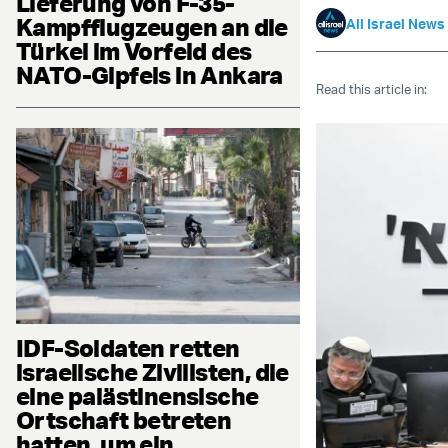
Lieferung von F-35-
Kampfflugzeugen an die
All Israel News
Türkei im Vorfeld des
NATO-Gipfels in Ankara
Read this article in:
IDF-Soldaten retten
israelische Zivilisten, die
eine palästinensische
Ortschaft betreten
hatten, um ein