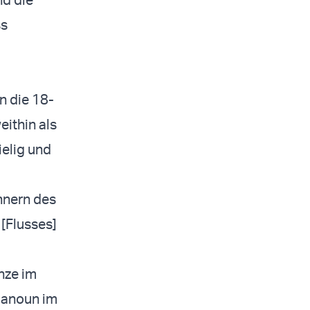
ss
n die 18-
eithin als
elig und
hnern des
 [Flusses]
enze im
Hanoun im