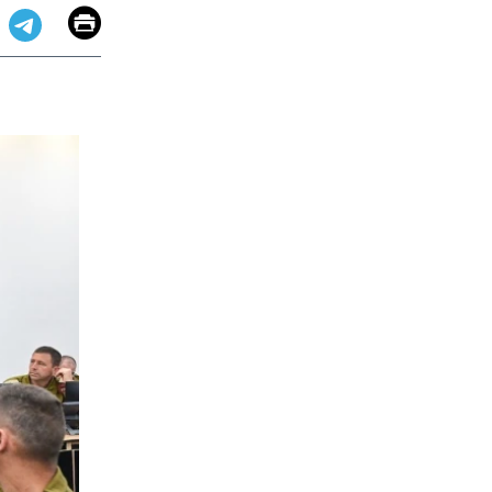
Email
Print
app
dit
Telegram