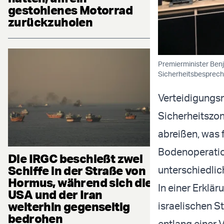
gestohlenes Motorrad
zurückzuholen
Premierminister Benj
Sicherheitsbesprech
Verteidigungsm
Sicherheitszon
abreißen, was 
Bodenoperation
Die IRGC beschießt zwei
Schiffe in der Straße von
unterschiedlich
Hormus, während sich die
In einer Erklä
USA und der Iran
weiterhin gegenseitig
israelischen St
bedrohen
entlang einer 