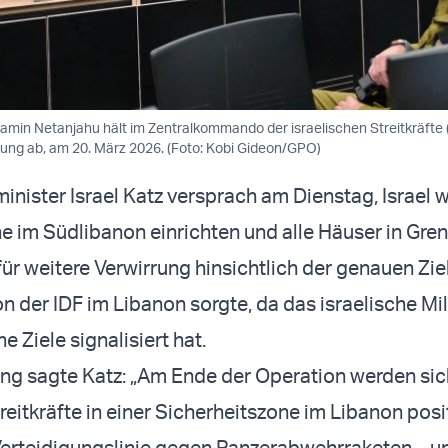
amin Netanjahu hält im Zentralkommando der israelischen Streitkräfte (
ung ab, am 20. März 2026. (Foto: Kobi Gideon/GPO)
inister Israel Katz versprach am Dienstag, Israel 
e im Südlibanon einrichten und alle Häuser in Gre
für weitere Verwirrung hinsichtlich der genauen Zie
 der IDF im Libanon sorgte, da das israelische Mil
e Ziele signalisiert hat.
rung sagte Katz: „Am Ende der Operation werden sic
reitkräfte in einer Sicherheitszone im Libanon posi
Verteidigungslinie gegen Panzerabwehrraketen – u