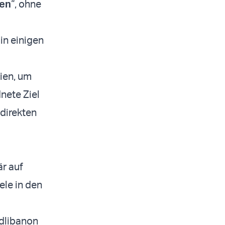
en
“, ohne
in einigen
ien, um
nete Ziel
 direkten
är auf
ele in den
üdlibanon