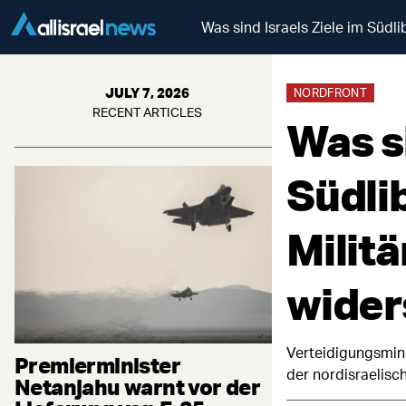
Was sind Israels Ziele im Südl
JULY 7, 2026
NORDFRONT
RECENT ARTICLES
Was si
Südli
Milit
wider
Verteidigungsmini
Premierminister
der nordisraelisc
Netanjahu warnt vor der