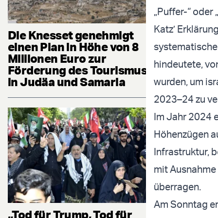
„Puffer-“ oder
Katz’ Erklärun
Die Knesset genehmigt
einen Plan in Höhe von 8
systematische
Millionen Euro zur
hindeutete, vo
Förderung des Tourismus
in Judäa und Samaria
wurden, um isra
2023–24 zu ve
Im Jahr 2024 e
Höhenzügen auf
Infrastruktur, 
mit Ausnahme v
überragen.
Am Sonntag erk
„Tod für Trump, Tod für