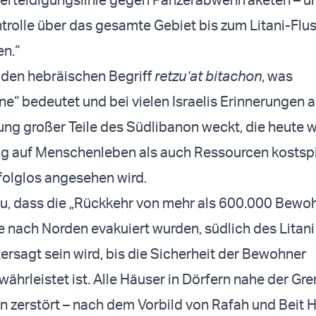
trolle über das gesamte Gebiet bis zum Litani-Flu
en.“
 den hebräischen Begriff
retzu’at bitachon
, was
ne“ bedeutet und bei vielen Israelis Erinnerungen a
ung großer Teile des Südlibanon weckt, die heute w
ug auf Menschenleben als auch Ressourcen kostspi
folglos angesehen wird.
zu, dass die „Rückkehr von mehr als 600.000 Bewo
e nach Norden evakuiert wurden, südlich des Litani
tersagt sein wird, bis die Sicherheit der Bewohner
ährleistet ist. Alle Häuser in Dörfern nahe der Gr
 zerstört – nach dem Vorbild von Rafah und Beit 