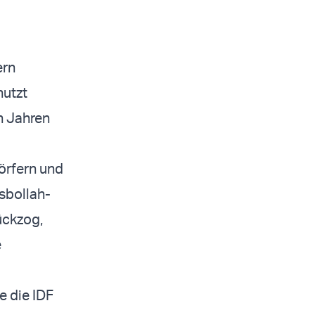
ern
nutzt
en Jahren
Dörfern und
sbollah-
ückzog,
e
e die IDF