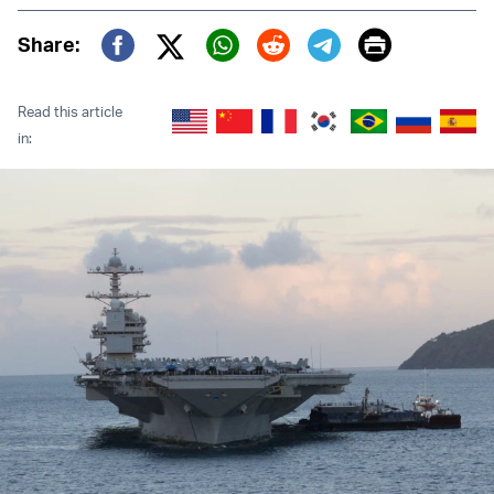
Print
Share:
Twitter (X)
Facebook
Whatsapp
Reddit
Telegram
Read this article
in: