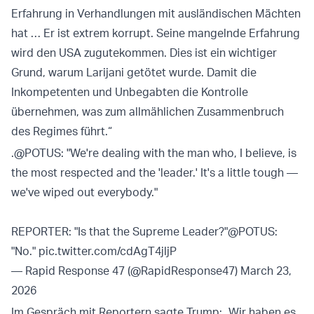
Erfahrung in Verhandlungen mit ausländischen Mächten
hat … Er ist extrem korrupt. Seine mangelnde Erfahrung
wird den USA zugutekommen. Dies ist ein wichtiger
Grund, warum Larijani getötet wurde. Damit die
Inkompetenten und Unbegabten die Kontrolle
übernehmen, was zum allmählichen Zusammenbruch
des Regimes führt.“
.
@POTUS
: "We're dealing with the man who, I believe, is
the most respected and the 'leader.' It's a little tough —
we've wiped out everybody."
REPORTER: "Is that the Supreme Leader?"
@POTUS
:
"No."
pic.twitter.com/cdAgT4jljP
— Rapid Response 47 (@RapidResponse47)
March 23,
2026
Im Gespräch mit Reportern sagte Trump: „Wir haben es