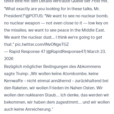
teilte eine mit den Details vertraute Quelle der
Post
mit.
"What exactly are you looking for in these talks, Mr.
President?"
@POTUS
: "We want to see no nuclear bomb,
no nuclear weapon — not even close to it — low key on
the missiles, we want to see peace in the Middle East.
We want the nuclear dust... I think we're going to get
that."
pic.twitter.com/iNvONgeTGZ
— Rapid Response 47 (@RapidResponse47)
March 23,
2026
Bezüglich möglicher Bedingungen des Abkommens
sagte Trump: „Wir wollen keine Atombombe, keine
Kernwaffe – nicht einmal annähernd – zurückhaltend bei
den Raketen, wir wollen Frieden im Nahen Osten. Wir
wollen den nuklearen Staub… Ich denke, das werden wir
bekommen, wir haben dem zugestimmt… und wir wollen
auch keine Anreicherung.“