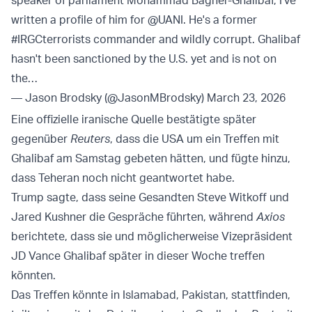
speaker of parliament Mohammad Bagher-Ghalibaf, I've
written a profile of him for
@UANI
. He's a former
#IRGCterrorists
commander and wildly corrupt. Ghalibaf
hasn't been sanctioned by the U.S. yet and is not on
the…
— Jason Brodsky (@JasonMBrodsky)
March 23, 2026
Eine offizielle iranische Quelle bestätigte später
gegenüber
Reuters
, dass die USA um ein Treffen mit
Ghalibaf am Samstag gebeten hätten, und fügte hinzu,
dass Teheran noch nicht geantwortet habe.
Trump sagte, dass seine Gesandten Steve Witkoff und
Jared Kushner die Gespräche führten, während
Axios
berichtete, dass sie und möglicherweise Vizepräsident
JD Vance Ghalibaf später in dieser Woche treffen
könnten.
Das Treffen könnte in Islamabad, Pakistan, stattfinden,