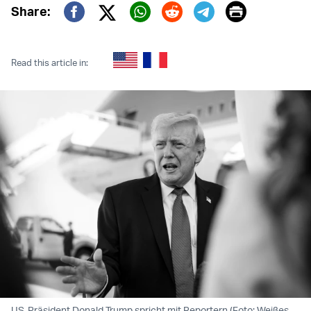
Print
Share:
Twitter (X)
Facebook
Whatsapp
Reddit
Telegram
Read this article in:
US-Präsident Donald Trump spricht mit Reportern (Foto: Weißes