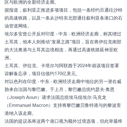
区与欧洲的全新经济走廊。
据报道，叙利亚正推进多项项目，包括一条经约旦通往沙特
的高速铁路，以及一条从沙特东北部通往叙利亚各港口的石
油管道网络。
埃尔多安曾公开反对印度 - 中东 - 欧洲经济走廊，称其绕过
土耳其，他本人则推动“发展之路”项目，旨在将伊拉克南部
的大法奥港与土耳其边境相连，再通过高速铁路延伸至欧
洲。
土耳其、伊拉克、卡塔尔与阿联酋于2024年就该项目签署
谅解备忘录，项目估值约170亿美元。
对以色列在印度 - 中东 - 欧洲经济走廊中地位的另一潜在威
胁来自法国与黎巴嫩。于上月，黎巴嫩总统约瑟夫·奥恩
（Joseph Aoun）请求法国总统埃马纽埃尔·马克龙
（Emmanuel Macron）支持将黎巴嫩贝鲁特港与的黎波里
港纳入该走廊。
法国的提议虽将这两个港口视为额外过境选项，但此举最终