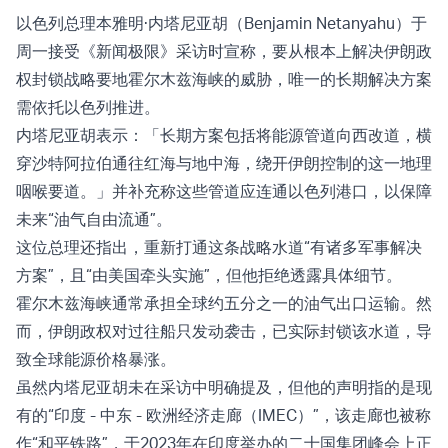
以色列总理本雅明·内塔尼亚胡（Benjamin Netanyahu）于
周一接受《新闻极限》采访时宣称，要从根本上解决伊朗政
权封锁战略要地霍尔木兹海峡的威胁，唯一的长期解决方案
需依托以色列推进。
内塔尼亚胡表示：「长期方案包括将能源管道向西改道，横
穿沙特阿拉伯通往红海与地中海，绕开伊朗控制的这一地理
咽喉要道。」并补充称这些管道应连通以色列港口，以保障
未来“油气自由流通”。
这位总理还指出，重新打通这条战略水道“有诸多军事解决
方案”，且“由美国牵头实施”，但他拒绝透露具体细节。
霍尔木兹海峡通常承担全球约五分之一的油气出口运输。然
而，伊朗政权对过往船只发动袭击，已实际封锁该水道，导
致全球能源价格暴涨。
虽然内塔尼亚胡未在采访中明确提及，但他的声明指的是现
有的“
印度 - 中东 - 欧洲经济走廊
（IMEC）”，该走廊也被称
作“和平铁路”，于2023年在印度举办的二十国集团峰会上正