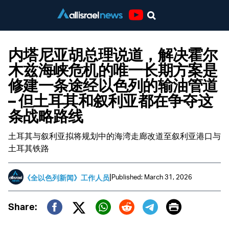
Youtube
内塔尼亚胡总理说道，解决霍尔
木兹海峡危机的唯一长期方案是
修建一条途经以色列的输油管道
– 但土耳其和叙利亚都在争夺这
条战略路线
土耳其与叙利亚拟将规划中的海湾走廊改道至叙利亚港口与
土耳其铁路
|
Published: March 31, 2026
《全以色列新闻》工作人员
Print
Share:
Twitter (X)
Facebook
Whatsapp
Reddit
Telegram