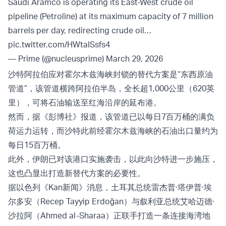
Saudi Aramco is operating its East-West crude oil
pipeline (Petroline) at its maximum capacity of 7 million
barrels per day, redirecting crude oil…
pic.twitter.com/HWtaISsfs4
— Prime (@nucleusprime)
March 29, 2026
沙特阿拉伯应对霍尔木兹海峡封锁的替代方案是“东西原油
管道”，该管道横跨阿拉伯半岛，全长超1,000公里（620英
里），可将石油输送至红海沿岸的延布港。
然而，据《彭博社》报道，该管道已以每日7百万桶的满负
荷运力运转，而沙特此前经霍尔木兹海峡的石油出口量约为
每日15百万桶。
此外，伊朗已对该港口实施袭击，以此向沙特进一步施压，
这也凸显出打造新替代方案的必要性。
据以色列《Kan新闻》消息，土耳其总统雷杰普·塔伊普·埃
尔多安（Recep Tayyip Erdoğan）与叙利亚总统艾哈迈德·
沙拉阿（Ahmed al-Sharaa）正联手打造一条连接海湾地