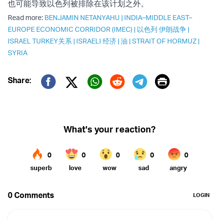
也可能导致以色列被排除在该计划之外。
Read more:
BENJAMIN NETANYAHU
|
INDIA–MIDDLE EAST–
EUROPE ECONOMIC CORRIDOR (IMEC)
|
以色列 伊朗战争
|
ISRAEL TURKEY关系
|
ISRAELI 经济
|
油
|
STRAIT OF HORMUZ
|
SYRIA
Print
Share:
Twitter (X)
Facebook
Whatsapp
Reddit
Telegram