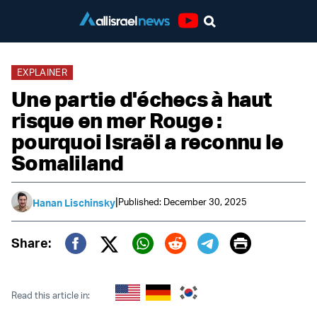
Youtube
EXPLAINER
Une partie d'échecs à haut
risque en mer Rouge :
pourquoi Israël a reconnu le
Somaliland
|
Published: December 30, 2025
Hanan Lischinsky
Print
Share:
Twitter (X)
Facebook
Whatsapp
Reddit
Telegram
Read this article in: