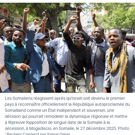
Les Somaliens réagissent après qu'Israël soit devenu le premier
pays à reconnaître officiellement la République autoproclamée du
Somaliland comme un État indépendant et souverain, une
décision qui pourrait remodeler la dynamique régionale et mettre
à l'épreuve l'opposition de longue date de la Somalie à la
sécession, à Mogadiscio, en Somalie, le 27 décembre 2025. Photo
: Reuters Connect par Feisal Omar