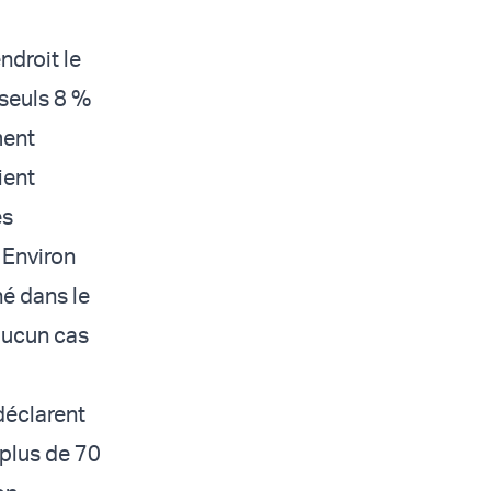
ndroit le
 seuls 8 %
ment
ient
es
 Environ
né dans le
 aucun cas
déclarent
 plus de 70