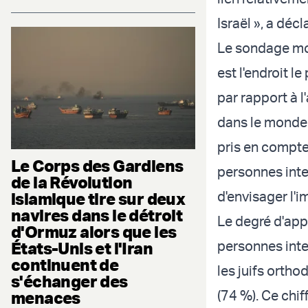
Israël », a décl
Le sondage mon
est l'endroit le
par rapport à l
dans le monde e
pris en compte
Le Corps des Gardiens
personnes inter
de la Révolution
d'envisager l'i
islamique tire sur deux
navires dans le détroit
Le degré d'app
d'Ormuz alors que les
personnes inter
États-Unis et l'Iran
continuent de
les juifs ortho
s'échanger des
(74 %). Ce chif
menaces