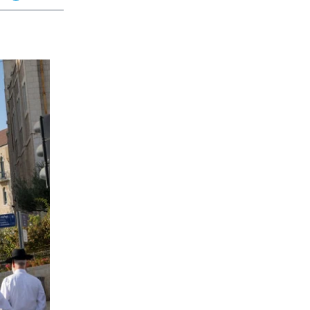
app
dit
Telegram