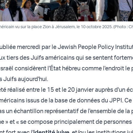
ricain vu sur la place Zion à Jérusalem, le 10 octobre 2025. (Photo : 
bliée mercredi par le Jewish People Policy Institut
x tiers des Juifs américains qui se sentent forteme
sraël considèrent l'État hébreu comme l'endroit le 
 Juifs aujourd'hui.
é réalisé entre le 15 et le 20 janvier auprès d'un é
méricains issus de la base de données du JPPI. Ce
as un échantillon représentatif de l'ensemble de la
ne » et « se compose principalement de personnes
t fort avec l'
identité juive
, et/ou les institutions ju