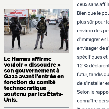
ceux sans affil
Bien que le po
plus sûr pour l
environ des pe
d'immigrer en I
envisager de s
spécifiques et
Le Hamas affirme
vouloir « dissoudre »
12 % déclarent
son gouvernement à
futur, tandis q
Gaza avant l'entrée en
fonction du comité
de s'installer e
technocratique
Selon le
rappo
soutenu par les États-
Unis.
connaître pers