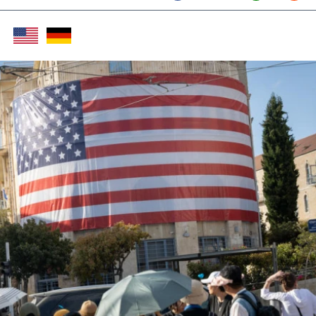
Twitter (X)
Facebook
Whats
Red