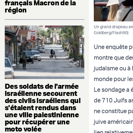
français Macron de la
région
Un grand drapeau amé
Goldberg/Flash90)
Une enquête pu
montre que deu
judaïsme ou à I
monde pour les
Des soldats de l'armée
Le sondage a ét
israélienne secourent
des civils israéliens qui
de 710 Juifs a
s'étaient rendus dans
ne constitue p
une ville palestinienne
pour récupérer une
juive américai
moto volée
lien relativemen