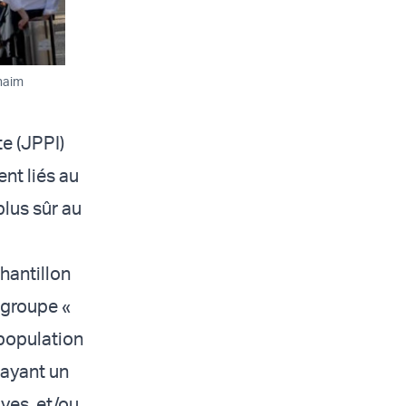
Chaim
e (JPPI)
nt liés au
plus sûr au
chantillon
 groupe «
 population
 ayant un
ives, et/ou