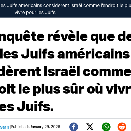
es Juifs américains considèrent Israël comme l'endroit le plu
vivre pour les Juifs.
nquête révèle que d
 des Juifs américains
dèrent Israël comm
oit le plus sûr où viv
es Juifs.
|
Published: January 29, 2026
 Staff