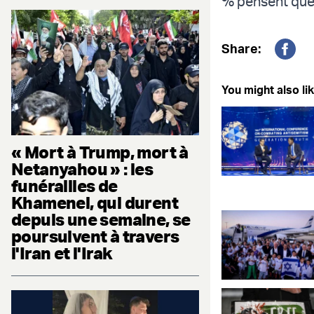
% pensent que 
Share:
Fac
You might also lik
« Mort à Trump, mort à
Netanyahou » : les
funérailles de
Khamenei, qui durent
depuis une semaine, se
poursuivent à travers
l'Iran et l'Irak