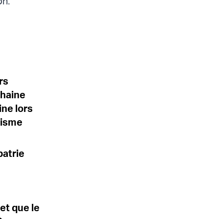
on.
rs
 haine
ine lors
tisme
patrie
et que le