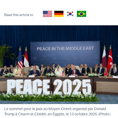
Twitter (X)
Facebook
Whatsapp
Reddit
Telegram
Read this article in:
Le sommet pour la paix au Moyen-Orient organisé par Donald
Trump à Charm el-Cheikh, en Égypte, le 13 octobre 2025. (Photo :