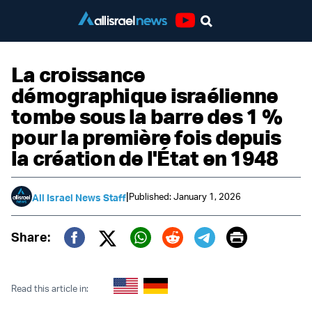
Youtube
La croissance
démographique israélienne
tombe sous la barre des 1 %
pour la première fois depuis
la création de l'État en 1948
|
Published: January 1, 2026
All Israel News Staff
Print
Share:
Twitter (X)
Facebook
Whatsapp
Reddit
Telegram
Read this article in: