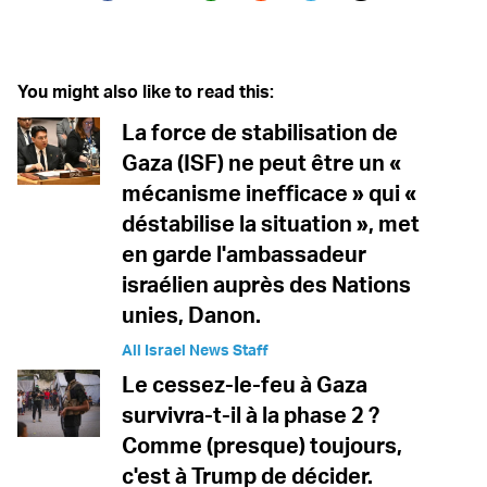
Twitter (X)
Facebook
Whatsapp
Reddit
Telegram
You might also like to read this:
La force de stabilisation de
Gaza (ISF) ne peut être un «
mécanisme inefficace » qui «
déstabilise la situation », met
en garde l'ambassadeur
israélien auprès des Nations
unies, Danon.
All Israel News Staff
Le cessez-le-feu à Gaza
survivra-t-il à la phase 2 ?
Comme (presque) toujours,
c'est à Trump de décider.