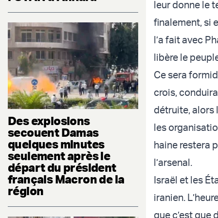
leur donne le t
finalement, si 
l’a fait avec P
libère le peup
Ce sera formidab
crois, conduira
détruite, alors
Des explosions
les organisatio
secouent Damas
quelques minutes
haine restera p
seulement après le
l’arsenal.
départ du président
français Macron de la
Israël et les 
région
iranien. L’heure
que c’est que d