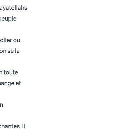
ayatollahs
 peuple
oiler ou
on se la
en toute
ouange et
Un
antes. Il