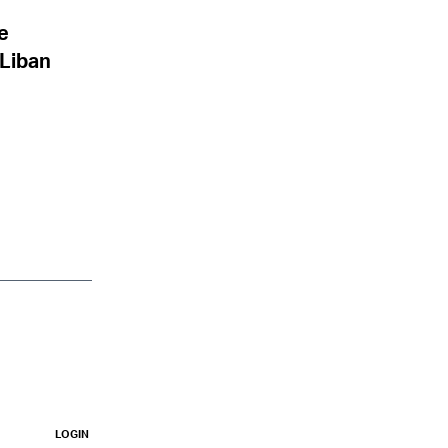
e
 Liban