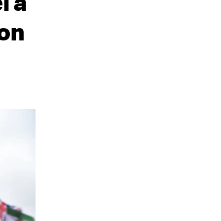
l à
ion