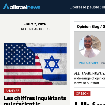
Libérez le peuple : u
JULY 7, 2026
Opinion Blog / 
RECENT ARTICLES
|
Paul Calvert
Ma
ALL ISRAEL NEWS is c
wide-range of opinio
views of our staff.
ANALYSE
OPINION
Les chiffres inquiétants
qui révèlent le