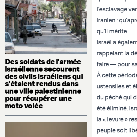
l’esclavage ver
iranien : qu’ap
qu’il mérite.
Israël a égalem
rappelant la d
Des soldats de l'armée
faire — pour sa
israélienne secourent
À cette période
des civils israéliens qui
s'étaient rendus dans
ustensiles et é
une ville palestinienne
du péché qui d
pour récupérer une
moto volée
été éliminé. Is
la « levure » r
peuple soit lib