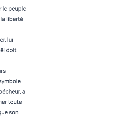
r le peuple
la liberté
r, lui
ël doit
urs
n symbole
pécheur, a
ner toute
 que son