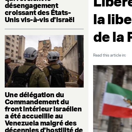
Libére
désengagement
croissant des États-
la lib
Unis vis-à-vis d'Israël
de la
Read this article in:
Une délégation du
Commandement du
front intérieur israélien
a été accueillie au
Venezuela malgré des
décennies d'hostilité de