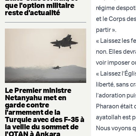
que l'option militaire
régime despoti
reste d'actualité
et le Corps des
partir ».
« Laissez les f
non. Elles devr
voir imposer o
« Laissez l’Égl
liberté, sans c
Le Premier ministre
l’adoration pui
Netanyahu met en
garde contre
Pharaon était 
l'armement de la
ayatollah est p
Turquie avec des F-35 à
la veille du sommet de
Nous voyons q
l'OTAN à Ankara