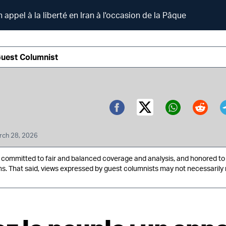
n appel à la liberté en Iran à l'occasion de la Pâque
Guest Columnist
Twitter (X)
Facebook
Whatsa
Redd
rch 28, 2026
ommitted to fair and balanced coverage and analysis, and honored to 
ns. That said, views expressed by guest columnists may not necessarily 