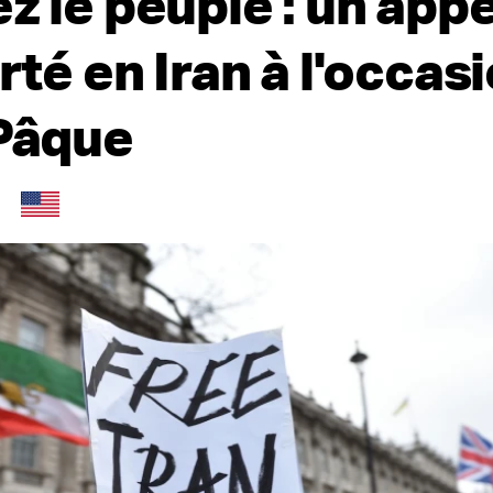
z le peuple : un appe
erté en Iran à l'occas
 Pâque