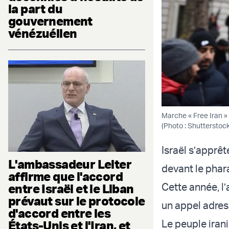
la part du
gouvernement
vénézuélien
Marche « Free Iran »
(Photo : Shutterstock
Israël s’apprêt
L'ambassadeur Leiter
devant le phara
affirme que l'accord
Cette année, l’
entre Israël et le Liban
prévaut sur le protocole
un appel adressé
d'accord entre les
Le peuple irani
États-Unis et l'Iran, et