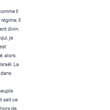
 comme Il
 régime, Il
nt divin.
qui, je
est
é, alors
Israël. La
s dans
peuple
l sait ce
 hors de