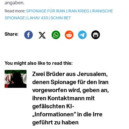
angaben.
Read more:
SPIONAGE FÜR IRAN
|
IRAN KRIEG
|
IRANISCHE
SPIONAGE
|
LAHAV 433
|
SCHIN BET
Print
Share:
Twitter (X)
Facebook
Whatsapp
Reddit
Telegram
You might also like to read this:
Zwei Brüder aus Jerusalem,
denen Spionage für den Iran
vorgeworfen wird, geben an,
ihren Kontaktmann mit
gefälschten KI-
„Informationen“ in die Irre
geführt zu haben