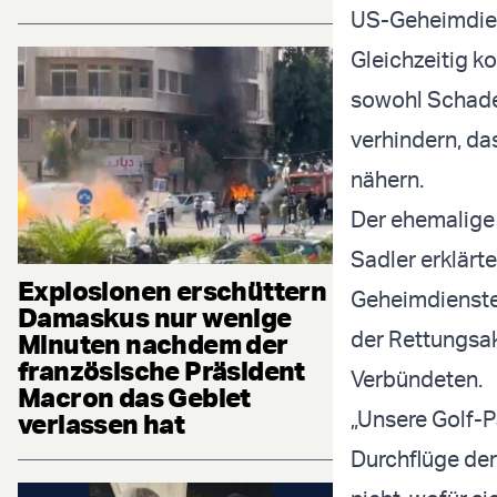
US-Geheimdiens
Gleichzeitig ko
sowohl Schaden
verhindern, da
nähern.
Der ehemalige
Sadler erklär
Explosionen erschüttern
Geheimdienste 
Damaskus nur wenige
der Rettungsak
Minuten nachdem der
französische Präsident
Verbündeten.
Macron das Gebiet
„Unsere Golf-
verlassen hat
Durchflüge der