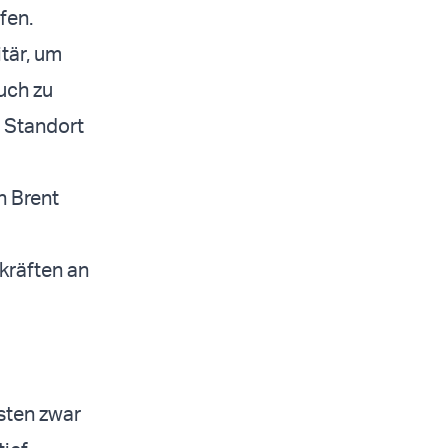
fen.
itär, um
uch zu
m Standort
n Brent
kräften an
ssten zwar