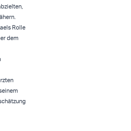
bzielten,
ähern.
aels Rolle
 er dem
m
rzten
 seinem
tschätzung