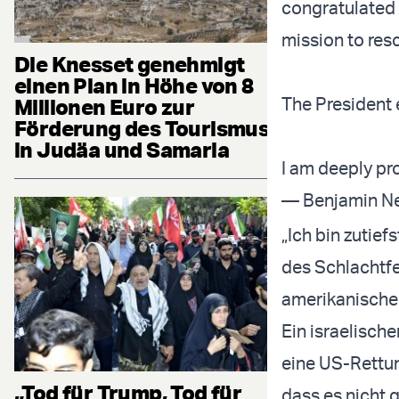
congratulated 
mission to res
Die Knesset genehmigt
einen Plan in Höhe von 8
The President e
Millionen Euro zur
Förderung des Tourismus
in Judäa und Samaria
I am deeply pr
„Ich bin zutie
des Schlachtfel
amerikanischen
Ein israelisch
eine US-Rettun
„Tod für Trump, Tod für
dass es nicht 