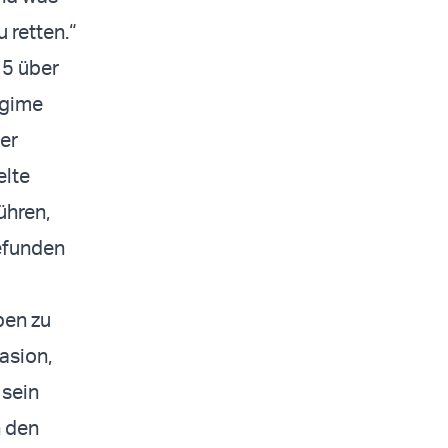
 retten.“
15 über
egime
der
elte
ühren,
efunden
ben zu
asion,
 sein
n den