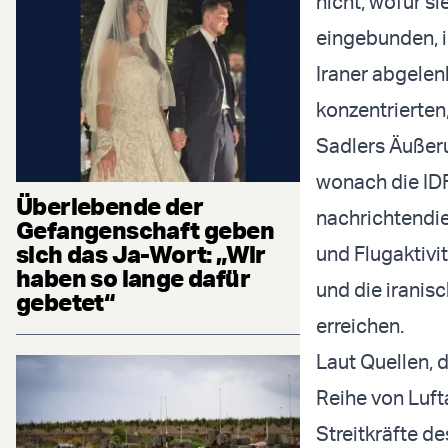
nicht, wofür si
eingebunden, i
Iraner abgelen
konzentrierten
Sadlers Äußeru
wonach die ID
Überlebende der
nachrichtendie
Gefangenschaft geben
sich das Ja-Wort: „Wir
und Flugaktivi
haben so lange dafür
und die iranis
gebetet“
erreichen.
Laut Quellen, 
Reihe von Luft
Streitkräfte d