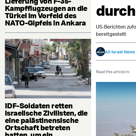
Lieferung von F-35-
durch
Kampfflugzeugen an die
Türkei im Vorfeld des
NATO-Gipfels in Ankara
US-Berichten zufo
bereitgestellt
All Israel News
Read this article in:
IDF-Soldaten retten
israelische Zivilisten, die
eine palästinensische
Ortschaft betreten
hatten, um ein