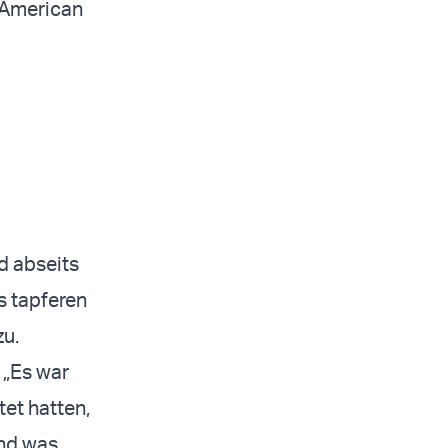
d American
d abseits
s tapferen
zu.
: „Es war
et hatten,
und was