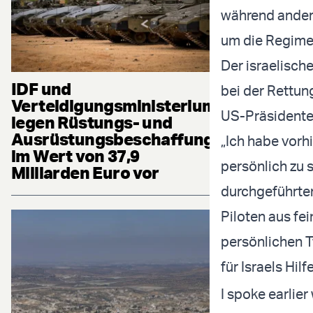
während andere
um die Regimek
Der israelisch
IDF und
bei der Rettun
Verteidigungsministerium
US-Präsidenten
legen Rüstungs- und
Ausrüstungsbeschaffung
„Ich habe vorh
im Wert von 37,9
persönlich zu 
Milliarden Euro vor
durchgeführte
Piloten aus fe
persönlichen T
für Israels Hilf
I spoke earlier