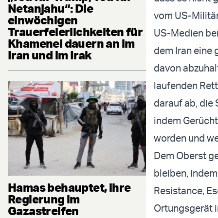
Netanjahu“: Die
vom US-Militär
einwöchigen
Trauerfeierlichkeiten für
US-Medien ber
Khamenei dauern an im
dem Iran eine
Iran und im Irak
davon abzuhalt
laufenden Ret
darauf ab, die 
indem Gerüchte
worden und we
Dem Oberst ge
bleiben, indem 
Hamas behauptet, ihre
Resistance, Esc
Regierung im
Ortungsgerät i
Gazastreifen