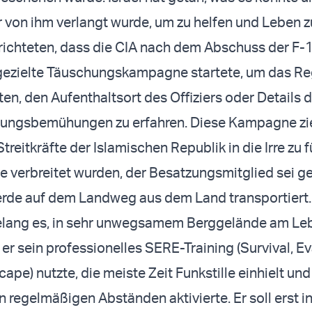
 von ihm verlangt wurde, um zu helfen und Leben zu
ichteten, dass die CIA nach dem Abschuss der F-
 gezielte Täuschungskampagne startete, um das R
en, den Aufenthaltsort des Offiziers oder Details 
tungsbemühungen zu erfahren. Diese Kampagne zi
Streitkräfte der Islamischen Republik in die Irre zu f
 verbreitet wurden, der Besatzungsmitglied sei g
rde auf dem Landweg aus dem Land transportiert.
lang es, in sehr unwegsamem Berggelände am Le
er sein professionelles SERE-Training (Survival, Ev
ape) nutzte, die meiste Zeit Funkstille einhielt und
n regelmäßigen Abständen aktivierte. Er soll erst i