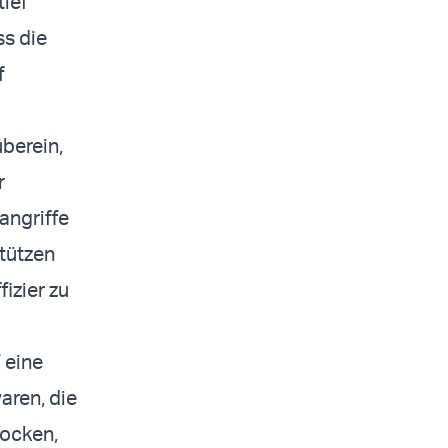
tief
ss die
f
berein,
r
angriffe
stützen
izier zu
 eine
aren, die
locken,