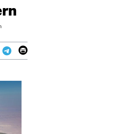
ern
n
Email
Print
app
dit
Telegram