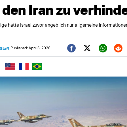
 den Iran zu verhind
lge hatte Israel zuvor angeblich nur allgemeine Informatione
|
Published: April 6, 2026
 Staff
Twitter (X)
Facebook
Whats
Red