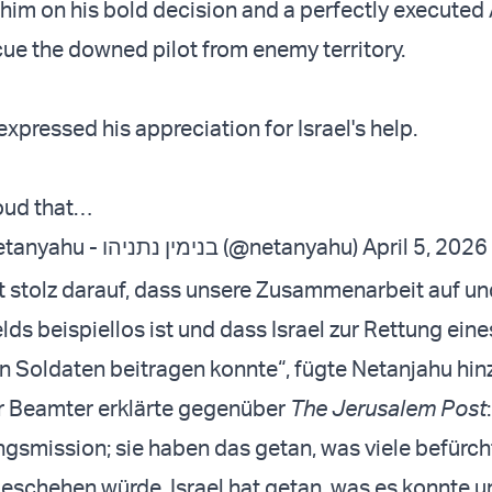
him on his bold decision and a perfectly execute
cue the downed pilot from enemy territory.
xpressed his appreciation for Israel's help.
oud that…
— Benjamin Netanyahu - בנימין נתניהו (@netanyahu)
April 5, 2026
fst stolz darauf, dass unsere Zusammenarbeit auf un
ds beispiellos ist und dass Israel zur Rettung eine
 Soldaten beitragen konnte“, fügte Netanjahu hin
er Beamter erklärte gegenüber
The Jerusalem Post
gsmission; sie haben das getan, was viele befürcht
geschehen würde. Israel hat getan, was es konnte 