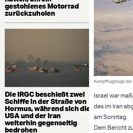
gestohlenes Motorrad
zurückzuholen
Kampfflugzeuge der is
Die IRGC beschießt zwei
Israel war ma
Schiffe in der Straße von
des im Iran ab
Hormus, während sich die
USA und der Iran
am Sonntag.
weiterhin gegenseitig
Dem Bericht zu
bedrohen