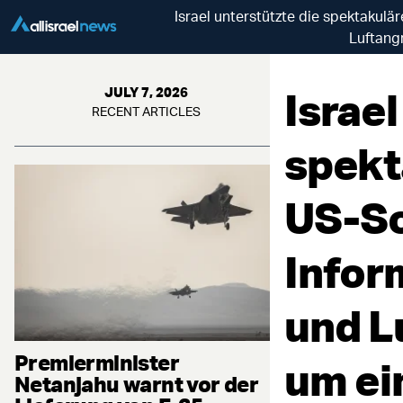
Israel unterstützte die spektakulä
Luftang
Israel
JULY 7, 2026
RECENT ARTICLES
spekt
US-So
Infor
und L
Premierminister
um e
Netanjahu warnt vor der