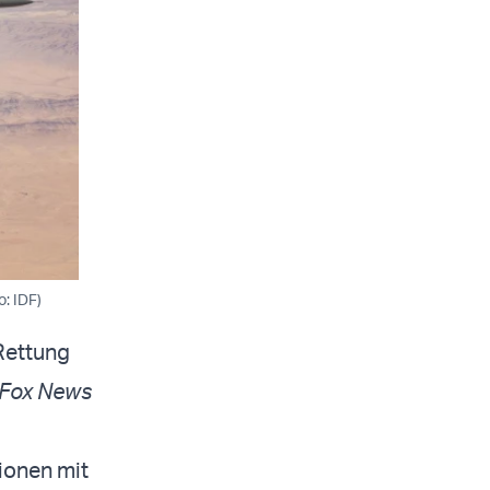
o: IDF)
Rettung
Fox News
ionen mit