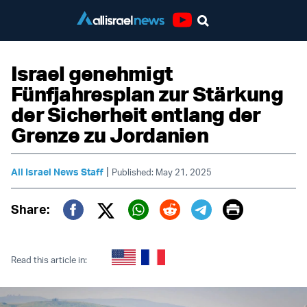
Youtube
Israel genehmigt
Fünfjahresplan zur Stärkung
der Sicherheit entlang der
Grenze zu Jordanien
|
All Israel News Staff
Published: May 21, 2025
Print
Share:
Twitter (X)
Facebook
Whatsapp
Reddit
Telegram
Read this article in: