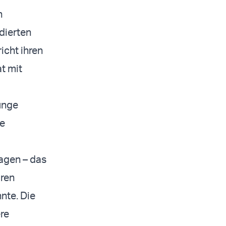
n
udierten
icht ihren
t mit
unge
ie
agen – das
aren
nte. Die
re