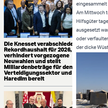
eingesammelt u
Am Mittwoch te
Hilfsgüter ta
ausgesetzt war
oder verfaulte
Die Knesset verabschiedet
der dicke Wüst
Rekordhaushalt für 2026,
verhindert vorgezogene
Neuwahlen und stellt
Milliardenbeträge für den
Verteidigungssektor und die
Haredim bereit