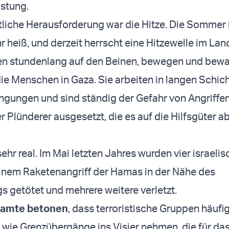
stung.
tliche Herausforderung war die Hitze. Die Sommer i
r heiß, und derzeit herrscht eine Hitzewelle im Lan
en stundenlang auf den Beinen, bewegen und bew
 die Menschen in Gaza. Sie arbeiten in langen Schic
gungen und sind ständig der Gefahr von Angriffe
er Plünderer ausgesetzt, die es auf die Hilfsgüter 
sehr real. Im Mai letzten Jahres wurden vier israeli
inem Raketenangriff der Hamas in der Nähe des
 getötet und mehrere weitere verletzt.
Beamte betonen
, dass terroristische Gruppen häufig 
n wie Grenzübergänge ins Visier nehmen, die für da