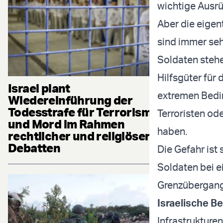
wichtige Ausrü
Aber die eigen
sind immer seh
Soldaten steh
Hilfsgüter für
Israel plant
extremen Bedin
Wiedereinführung der
Todesstrafe für Terrorismus
Terroristen od
und Mord im Rahmen
haben.
rechtlicher und religiöser
Debatten
Die Gefahr ist 
Soldaten bei e
Grenzübergangs
Israelische 
Infrastrukture