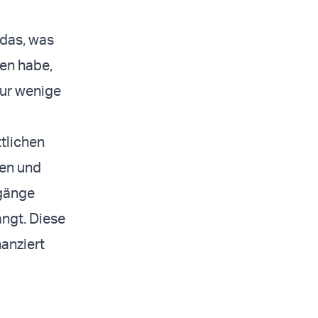
 das, was
en habe,
nur wenige
tlichen
ten und
rgänge
angt. Diese
nanziert