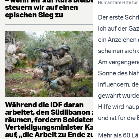
Humanitäre Hilfe fü
steuern wir auf einen
epischen Sieg zu
Der erste Schr
ich auf der G
ein Anzeichen 
scheinen sich
Am vergangene
Sonne des Nahe
Influencern, d
gewährt wurde,
Während die IDF daran
Hilfe wird hau
arbeitet, den Südlibanon zu
und ist für di
räumen, fordern Soldaten
Verteidigungsminister Katz
auf, „die Arbeit zu Ende zu
Mehr als 60 Län