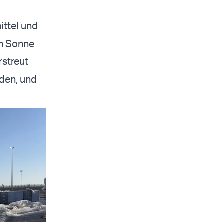
ittel und
en Sonne
rstreut
rden, und