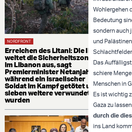
Wohlergehen d
Bedeutung sind
sondern auch j
und Palästinen
NORDFRONT
Erreichen des Litani: Die IDF
Schlachtfelder
weitet die Sicherheitszone
Das Auffälligs
im Libanon aus, sagt
Premierminister Netanjahu,
schiere Menge 
während ein israelischer
Menschen in G
Soldat im Kampf getötet und
sieben weitere verwundet
Es ist wichtig 
wurden
Gaza zu lassen
durch die die
ins Land komme