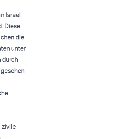
n Israel
d. Diese
achen die
hten unter
n durch
abgesehen
sche
zivile
s