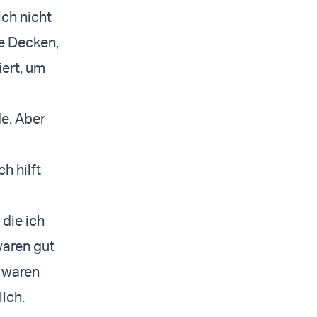
ich nicht
e Decken,
iert, um
e. Aber
h hilft
 die ich
 waren gut
, waren
lich.