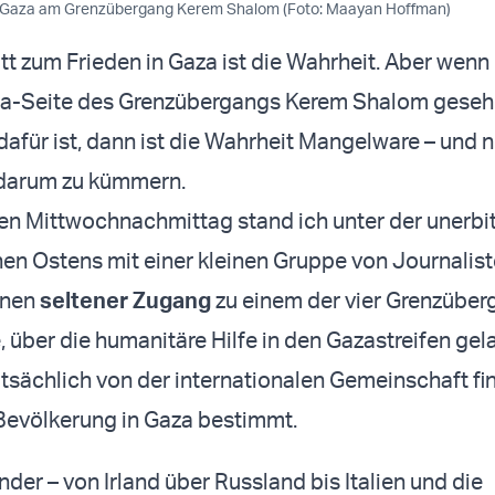
r Gaza am Grenzübergang Kerem Shalom (Foto: Maayan Hoffman)
itt zum Frieden in Gaza ist die Wahrheit. Aber wenn
aza-Seite des Grenzübergangs Kerem Shalom geseh
dafür ist, dann ist die Wahrheit Mangelware – und 
 darum zu kümmern.
n Mittwochnachmittag stand ich unter der unerbit
n Ostens mit einer kleinen Gruppe von Journalis
enen
seltener Zugang
zu einem der vier Grenzübe
 über die humanitäre Hilfe in den Gazastreifen gel
ptsächlich von der internationalen Gemeinschaft fi
e Bevölkerung in Gaza bestimmt.
der – von Irland über Russland bis Italien und die