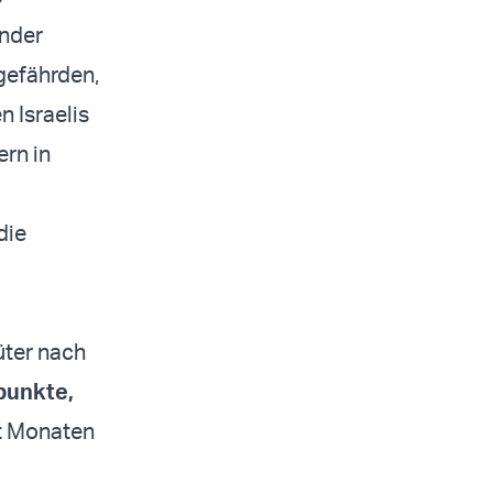
ender
gefährden,
 Israelis
rn in
die
güter nach
punkte,
it Monaten