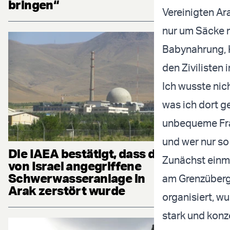
bringen“
Vereinigten Ara
nur um Säcke 
Babynahrung, K
den Zivilisten i
Ich wusste nic
was ich dort g
unbequeme Frag
und wer nur so 
Die IAEA bestätigt, dass die
Zunächst einma
von Israel angegriffene
Schwerwasseranlage in
am Grenzübergan
Arak zerstört wurde
organisiert, w
stark und konze