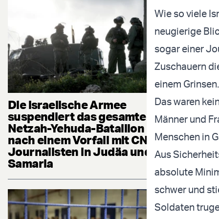
Wie so viele Is
neugierige Blic
sogar einer Jo
Zuschauern die
einem Grinsen.
Das waren kein
Die israelische Armee
suspendiert das gesamte
Männer und Frau
Netzah-Yehuda-Bataillon
Menschen in G
nach einem Vorfall mit CNN-
Journalisten in Judäa und
Aus Sicherhei
Samaria
absolute Minim
schwer und sti
Soldaten truge