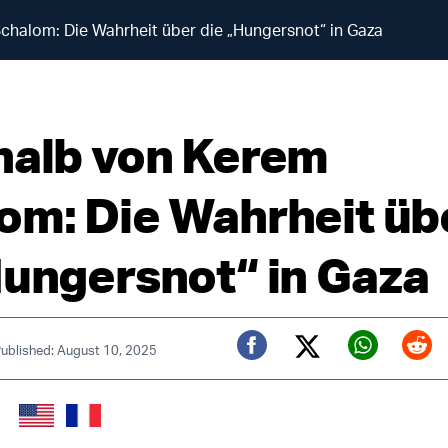
chalom: Die Wahrheit über die „Hungersnot“ in Gaza
halb von Kerem
om: Die Wahrheit üb
Hungersnot“ in Gaza
ublished: August 10, 2025
Twitter (X)
Facebook
Whats
Red