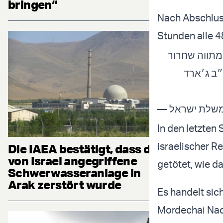
bringen“
Nach Abschlus
Stunden alle 4
מתווה שחרור
״ב ג׳ארד
In den letzten
israelischer R
Die IAEA bestätigt, dass die
von Israel angegriffene
getötet, wie das
Schwerwasseranlage in
Arak zerstört wurde
Es handelt sic
Mordechai Nac