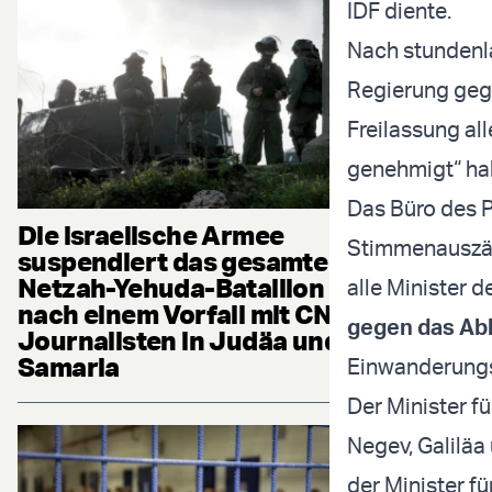
IDF diente.
Nach stundenl
Regierung geg
Freilassung al
genehmigt“ ha
Das Büro des P
Die israelische Armee
Stimmenauszäh
suspendiert das gesamte
Netzah-Yehuda-Bataillon
alle Minister d
nach einem Vorfall mit CNN-
gegen das A
Journalisten in Judäa und
Samaria
Einwanderungsm
Der Minister fü
Negev, Galiläa
der Minister fü