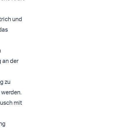
trich und
 das
n
 an der
ng zu
t werden.
ausch mit
ung