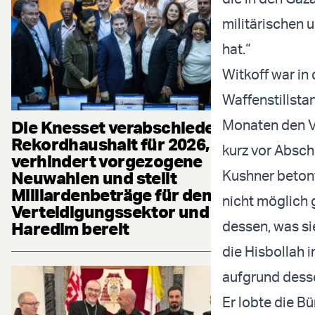
militärischen 
hat.“
Witkoff war in
Waffenstillsta
Monaten den V
Die Knesset verabschiedet
Rekordhaushalt für 2026,
kurz vor Absch
verhindert vorgezogene
Kushner betont
Neuwahlen und stellt
Milliardenbeträge für den
nicht möglich 
Verteidigungssektor und die
dessen, was si
Haredim bereit
die Hisbollah 
aufgrund desse
Er lobte die B