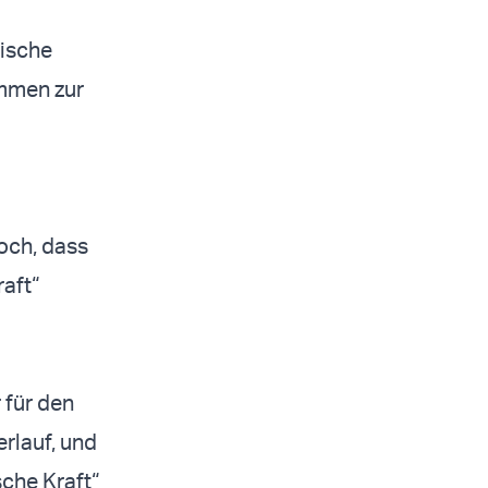
lische
mmen zur
och, dass
raft“
 für den
rlauf, und
sche Kraft“