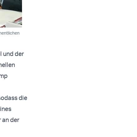
hentlichen
l und der
mellen
ump
sodass die
eines
 an der