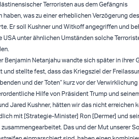
ästinensischer Terroristen aus dem Gefängnis
 haben, was zu einer erheblichen Verzögerung de
rte. Er soll Kushner und Witkoff angegriffen und b
e USA unter ähnlichen Umständen solche Terrorist
den.
r Benjamin Netanjahu wandte sich später in ihrer
 und stellte fest, dass das Kriegsziel der Freilassun
ebenden und der Toten“ kurz vor der Verwirklichung
rordentliche Hilfe von Präsident Trump und seine
und Jared Kushner, hätten wir das nicht erreichen 
ich mit [Strategie-Minister] Ron [Dermer] und se
 zusammengearbeitet. Das und der Mut unserer So
astreifen einmarschiert sind, haben einen kombinie