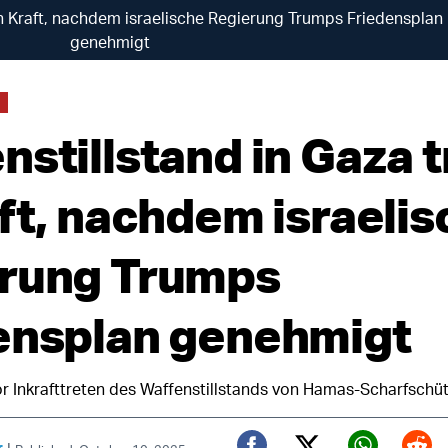
 in Kraft, nachdem israelische Regierung Trumps Friedensplan
genehmigt
stillstand in Gaza tr
aft, nachdem israeli
rung Trumps
ensplan genehmigt
or Inkrafttreten des Waffenstillstands von Hamas-Scharfschü