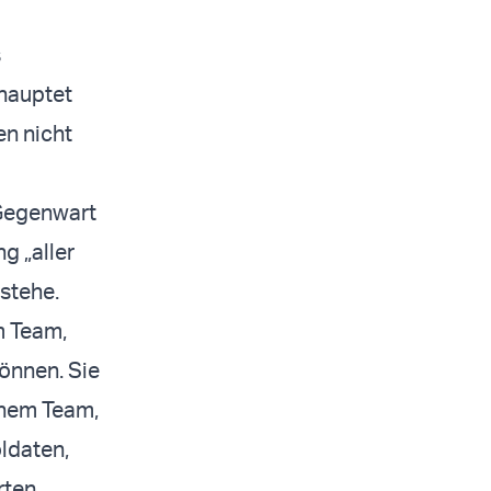
s
ehauptet
en nicht
 Gegenwart
g „aller
 stehe.
m Team,
können. Sie
inem Team,
ldaten,
rten