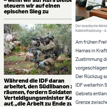
steuern wir auf einen
epischen Sieg zu
Der israelische Mini
Kabinettssitzung – 4.
Am frühen Frei
Hamas in Kraft,
Zustimmung de
vorgeschlage
Der Rückzug so
Während die IDF daran
IDF weiterhin 5
arbeitet, den Südlibanon zu
räumen, fordern Soldaten
Gebiets entlan
Verteidigungsminister Katz
Grenze zwisch
auf, „die Arbeit zu Ende zu