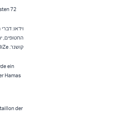
sten 72
וידאו: דבר
החטופים, י
0iZe
קושנר.
rde ein
der Hamas
aillon der