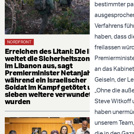
bestimmter pal
ausgesprochen
Verfahrens füh
haben, dass di
NORDFRONT
freilassen wür
Erreichen des Litani: Die IDF
weitet die Sicherheitszone
Premierministe
im Libanon aus, sagt
an das Kabinett
Premierminister Netanjahu,
während ein israelischer
Geiseln, der L
Soldat im Kampf getötet und
„Ohne die auße
sieben weitere verwundet
wurden
Steve Witkoff 
haben unermüdl
unserem Team,
die in den Gaz