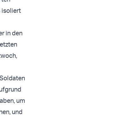
isoliert
er in den
letzten
twoch,
 Soldaten
aufgrund
haben, um
chen, und