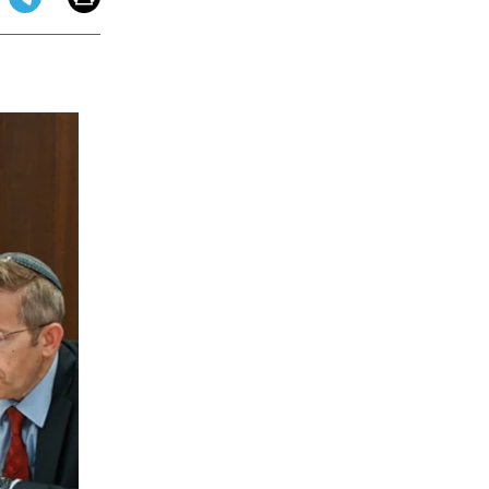
app
dit
Telegram