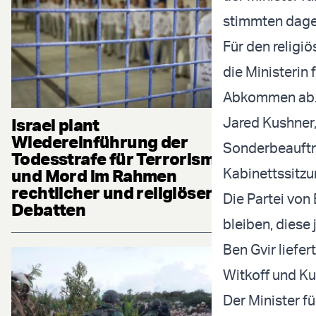
stimmten dag
Für den religi
die Ministerin 
Abkommen ab
Jared Kushner,
Israel plant
Wiedereinführung der
Sonderbeauftr
Todesstrafe für Terrorismus
Kabinettssitzun
und Mord im Rahmen
rechtlicher und religiöser
Die Partei von 
Debatten
bleiben, diese
Ben Gvir liefe
Witkoff und Ku
Der Minister fü