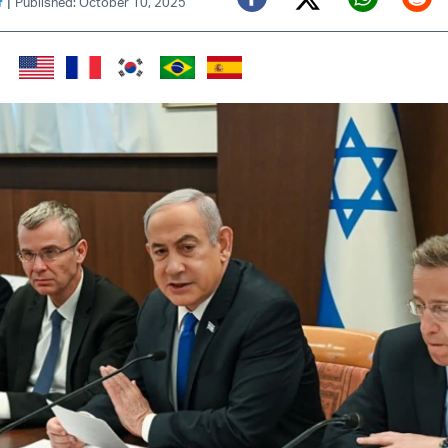
|
f
Published: October 10, 2025
Twitter (X)
Facebook
Whats
Red