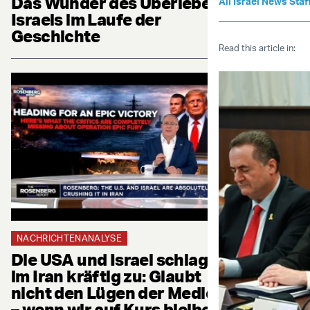
Das Wunder des Überlebens
All Israel News Staf
Israels im Laufe der
Geschichte
Read this article in:
NACHRICHTENANALYSE
Die USA und Israel schlagen
im Iran kräftig zu: Glaubt
nicht den Lügen der Medien
– wenn wir auf Kurs bleiben,