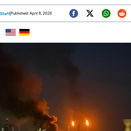
|
Published: April 8, 2026
 Staff
Twitter (X)
Facebook
Whats
Red