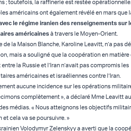
s ; toutefois, la raffinerie est restée opérationnelle
es américains ont également révélé en mars que l
 avec le régime iranien des renseignements sur l
taires américaines
à travers le Moyen-Orient.
e de la Maison Blanche, Karoline Leavitt, n’a pas d
ion, mais a souligné que la coopération en matière
entre la Russie et l’Iran n’avait pas compromis les
taires américaines et israéliennes contre l’Iran.
rement aucune incidence sur les opérations militaire
écimons complètement », a déclaré Mme Leavitt a
des médias. « Nous atteignons les objectifs militai
 et cela va se poursuivre. »
krainien Volodymyr Zelenskyy a averti que la coop