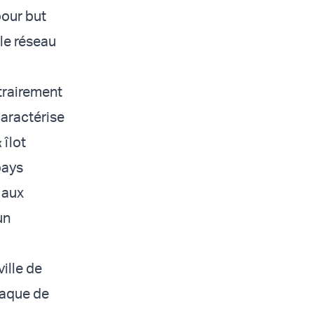
pour but
 le réseau
trairement
caractérise
 îlot
pays
 aux
un
ville de
ttaque de