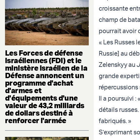
croissante entr
champ de batai
pourrait avoir 
« Les Russes l
Les Forces de défense
Russie] au débu
israéliennes (FDI) et le
Zelenskyy au
J
ministère israélien de la
Défense annoncent un
grande expertis
programme d'achat
répercussions s
d'armes et
d'équipements d'une
Il a poursuivi 
valeur de 43,2 milliards
détails russes.
de dollars destiné à
renforcer l'armée
fabriqués. »
S’exprimant so