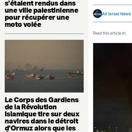
s'étaient rendus dans
une ville palestinienne
All Israel News
pour récupérer une
moto volée
Read this article in:
Le Corps des Gardiens
de la Révolution
islamique tire sur deux
navires dans le détroit
d'Ormuz alors que les