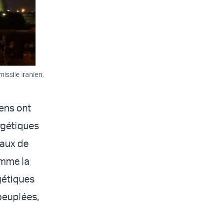
issile iranien,
iens ont
ergétiques
eaux de
omme la
gétiques
peuplées,