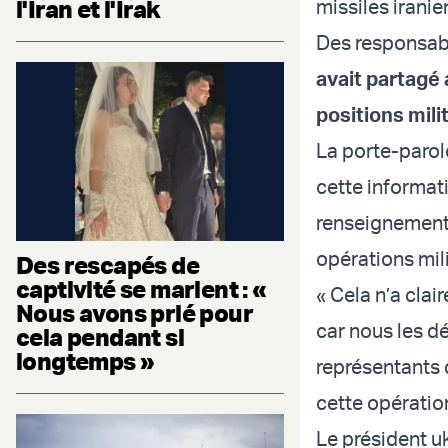
l'Iran et l'Irak
missiles iranien
Des responsabl
avait partagé
positions mili
La porte-parol
cette informat
renseignement 
opérations mili
Des rescapés de
captivité se marient : «
« Cela n’a clai
Nous avons prié pour
car nous les d
cela pendant si
longtemps »
représentants 
cette opération
Le président u