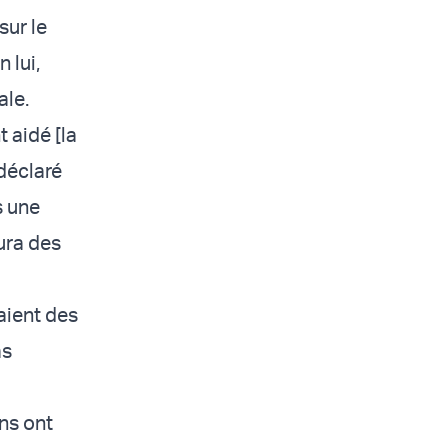
sur le
 lui,
ale.
 aidé [la
 déclaré
s une
ura des
aient des
as
ns ont