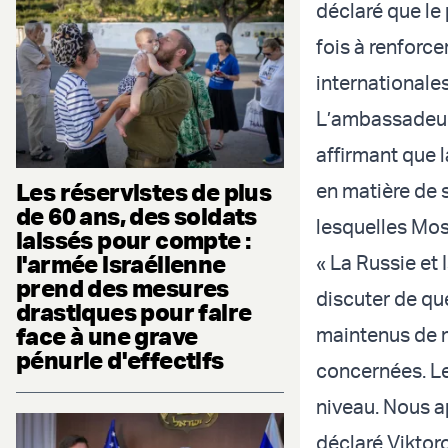
déclaré que le 
fois à renforce
internationales
L’ambassadeur r
affirmant que 
Les réservistes de plus
en matière de 
de 60 ans, des soldats
lesquelles Mos
laissés pour compte :
l'armée israélienne
« La Russie et
prend des mesures
discuter de qu
drastiques pour faire
face à une grave
maintenus de m
pénurie d'effectifs
concernées. Le
niveau. Nous a
déclaré Viktoro