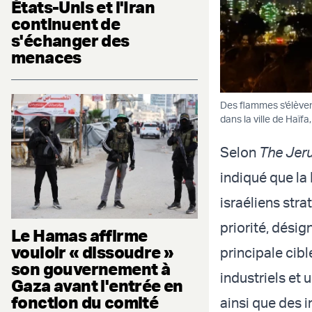
États-Unis et l'Iran
continuent de
s'échanger des
menaces
Des flammes s'élèvent
dans la ville de Haïfa
Selon
The Jer
indiqué que la 
israéliens stra
priorité, désig
Le Hamas affirme
vouloir « dissoudre »
principale cib
son gouvernement à
industriels et
Gaza avant l'entrée en
fonction du comité
ainsi que des 