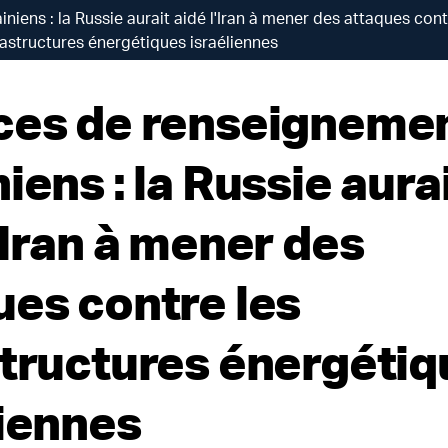
iens : la Russie aurait aidé l'Iran à mener des attaques cont
rastructures énergétiques israéliennes
ces de renseigneme
iens : la Russie aura
'Iran à mener des
ues contre les
structures énergétiq
liennes