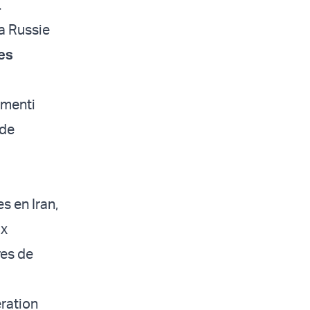
.
a Russie
es
émenti
 de
s en Iran,
ux
res de
ération