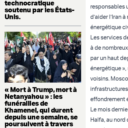
technocratique
responsables u
soutenu par les États-
Unis.
d’aider l’Iran 
énergétique civ
Les services d
à de nombreux 
par un haut de
énergétique »,
voisins. Mosc
« Mort à Trump, mort à
infrastructure
Netanyahou » : les
effondrement é
funérailles de
Khamenei, qui durent
Le mois dernier
depuis une semaine, se
Haïfa, au nord 
poursuivent à travers