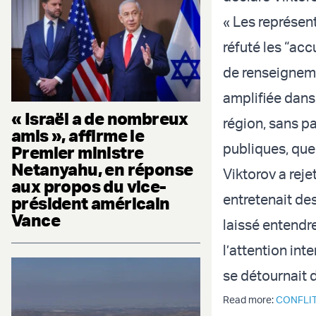
« Les représent
réfuté les “ac
de renseignemen
amplifiée dans
« Israël a de nombreux
région, sans pa
amis », affirme le
publiques, que 
Premier ministre
Netanyahu, en réponse
Viktorov a rej
aux propos du vice-
entretenait des
président américain
Vance
laissé entendr
l’attention int
se détournait d
Read more:
CONFLIT