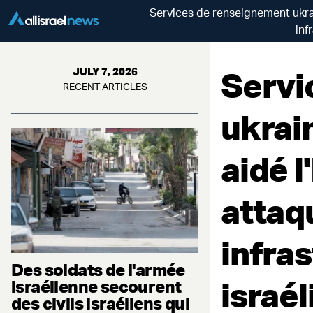
Services de renseignement ukrain
inf
Servi
JULY 7, 2026
RECENT ARTICLES
ukrain
aidé l
attaq
infra
Des soldats de l'armée
israé
israélienne secourent
des civils israéliens qui