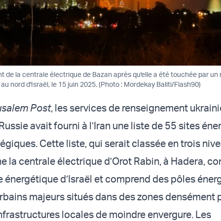
 de la centrale électrique de Bazan après qu'elle a été touchée par un m
, au nord d'Israël, le 15 juin 2025. (Photo : Mordekay Baliti/Flash90)
usalem Post
, les services de renseignement ukrain
Russie avait fourni à l’Iran une liste de 55 sites én
tégiques. Cette liste, qui serait classée en trois niv
ne la centrale électrique d’Orot Rabin, à Hadera, c
le énergétique d’Israël et comprend des pôles éner
 urbains majeurs situés dans des zones densément 
infrastructures locales de moindre envergure. Les