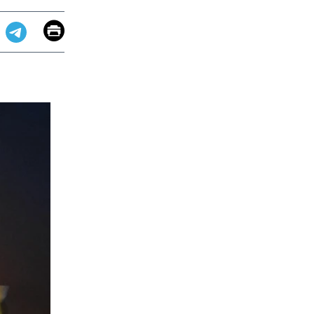
Email
Print
app
dit
Telegram