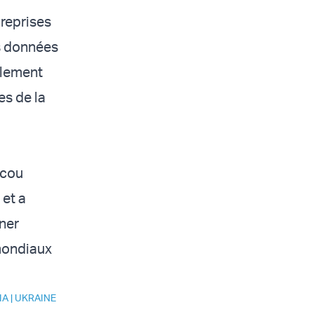
 reprises
es données
ellement
es de la
scou
 et a
ener
 mondiaux
IA
|
UKRAINE