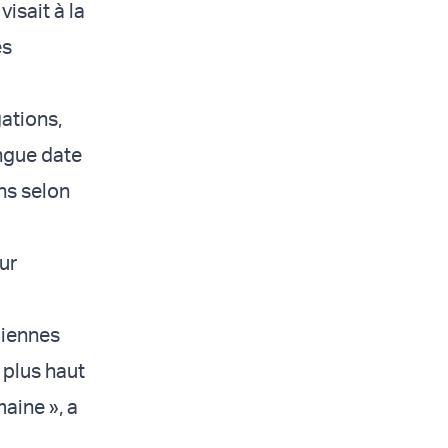
isait à la
es
gations,
ongue date
ns selon
ur
liennes
 plus haut
aine », a