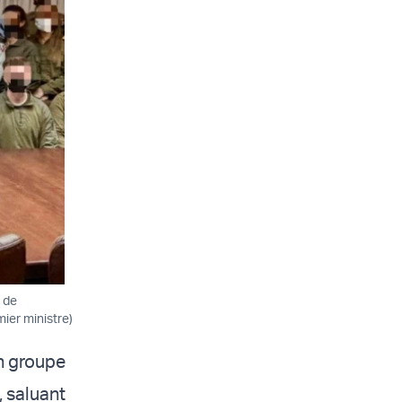
 de
mier ministre)
n groupe
, saluant