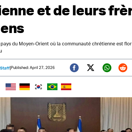
ienne et de leurs frè
iens
eul pays du Moyen-Orient où la communauté chrétienne est flor
u
|
Published: April 27, 2026
 Staff
Twitter (X)
Facebook
Whats
Red