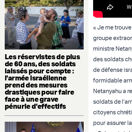
« Je me trouve
groupe extraor
ministre Netan
Les réservistes de plus
des soldats ch
de 60 ans, des soldats
de défense isra
laissés pour compte :
l'armée israélienne
formidable arm
prend des mesures
Netanyahu a re
drastiques pour faire
face à une grave
soldats de l’a
pénurie d'effectifs
citoyens chrét
pour assurer l