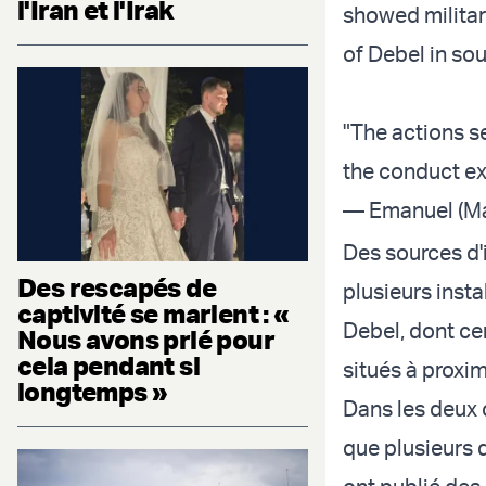
l'Iran et l'Irak
showed militar
of Debel in so
"The actions se
the conduct e
— Emanuel (Ma
Des sources d'
Des rescapés de
plusieurs insta
captivité se marient : «
Debel, dont ce
Nous avons prié pour
cela pendant si
situés à proxim
longtemps »
Dans les deux c
que plusieurs 