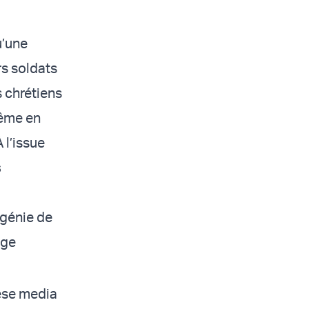
u’une
rs soldats
s chrétiens
même en
 l’issue
s
 génie de
age
nese media