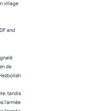
n village
 IDF and
ignalé
ien de
 Hezbollah
te, tandis
ns l'armée