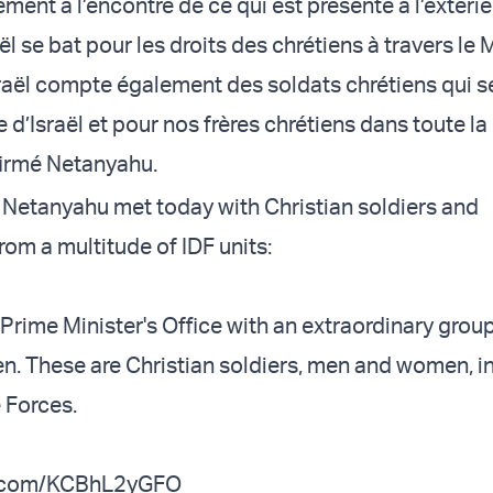
ement à l’encontre de ce qui est présenté à l’extéri
l se bat pour les droits des chrétiens à travers le
sraël compte également des soldats chrétiens qui s
 d’Israël et pour nos frères chrétiens dans toute la 
ffirmé Netanyahu.
 Netanyahu met today with Christian soldiers and
m a multitude of IDF units:
e Prime Minister's Office with an extraordinary grou
 These are Christian soldiers, men and women, in
 Forces.
er.com/KCBhL2yGFO