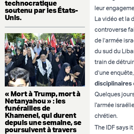
technocratique
leur engagement
soutenu par les États-
Unis.
La vidéo et la
controverse fa
de l’armée isr
du sud du Liba
train de détrui
d’une enquête, 
disciplinaires
« Mort à Trump, mort à
Quelques jours
Netanyahou » : les
l'armée israél
funérailles de
Khamenei, qui durent
chrétien.
depuis une semaine, se
The IDF says i
poursuivent à travers