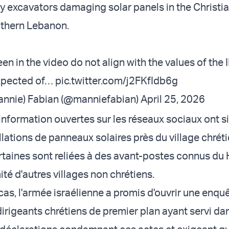
y excavators damaging solar panels in the Christia
uthern Lebanon.
en in the video do not align with the values of the
xpected of…
pic.twitter.com/j2FKfIdb6g
nnie) Fabian (@manniefabian)
April 25, 2026
information ouvertes sur les réseaux sociaux ont s
llations de panneaux solaires près du village chrét
rtaines sont reliées à des avant-postes connus du
ité d'autres villages non chrétiens.
as, l'armée israélienne a promis d'ouvrir une enquê
dirigeants chrétiens de premier plan ayant servi da