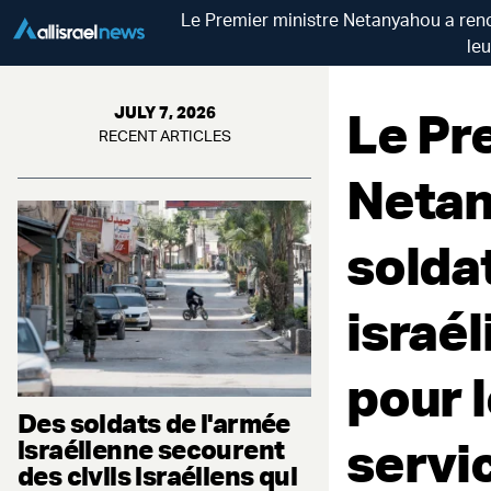
Le Premier ministre Netanyahou a renc
leu
Le Pr
JULY 7, 2026
RECENT ARTICLES
Netan
solda
israél
pour 
Des soldats de l'armée
servic
israélienne secourent
des civils israéliens qui