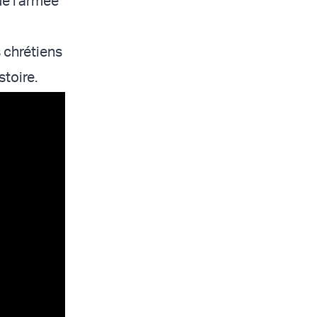
ue l'armée
 chrétiens
stoire.