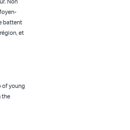
eur. Non
 Moyen-
e battent
région, et
p of young
 the