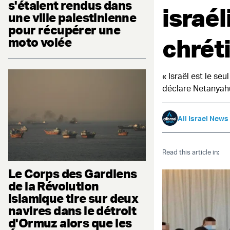
s'étaient rendus dans
israél
une ville palestinienne
pour récupérer une
chrét
moto volée
« Israël est le s
déclare Netanyah
All Israel News
Read this article in:
Le Corps des Gardiens
de la Révolution
islamique tire sur deux
navires dans le détroit
d'Ormuz alors que les