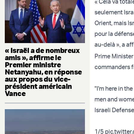
« Cela va total
seulement Israë
Orient, mais I
pour la défense
au-delà », a a
« Israël a de nombreux
Prime Minister
amis », affirme le
Premier ministre
commanders fro
Netanyahu, en réponse
aux propos du vice-
président américain
"I'm here in th
Vance
men and women.
Israeli Defense
1/5
pic.twitt