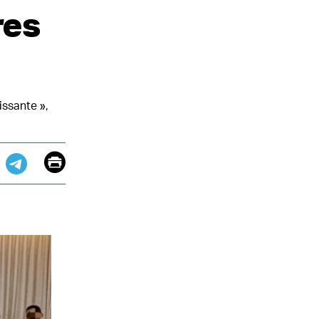
res
issante »,
Email
Print
app
dit
Telegram