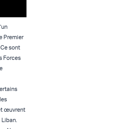
’un
e Premier
 Ce sont
s Forces
re
ertains
des
et œuvrent
 Liban.