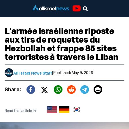
Youtube
L'armée israélienne riposte
aux tirs de roquettes du
Hezbollah et frappe 85 sites
terroristes à travers le Liban
|
Published: May 9, 2026
All Israel News Staff
Print
Share:
Twitter (X)
Facebook
Whatsapp
Reddit
Telegram
Read this article in: