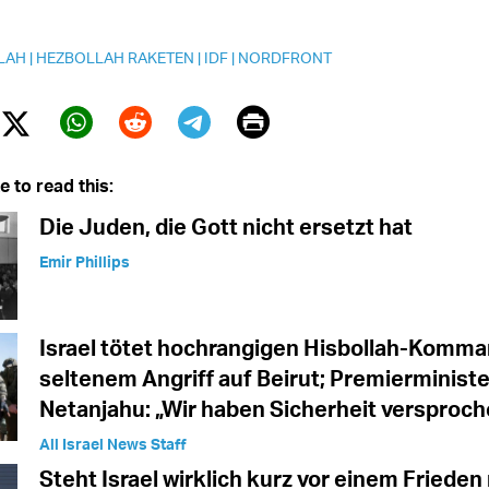
LAH
|
HEZBOLLAH RAKETEN
|
IDF
|
NORDFRONT
Print
Twitter (X)
ebook
Whatsapp
Reddit
Telegram
e to read this:
Die Juden, die Gott nicht ersetzt hat
Emir Phillips
Israel tötet hochrangigen Hisbollah-Komma
seltenem Angriff auf Beirut; Premierministe
Netanjahu: „Wir haben Sicherheit versproch
All Israel News Staff
Steht Israel wirklich kurz vor einem Friede