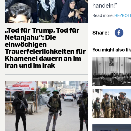
handeln!“
Read more:
HEZBOL
„Tod für Trump, Tod für
Share:
Netanjahu“: Die
Fac
einwöchigen
Trauerfeierlichkeiten für
You might also lik
Khamenei dauern an im
Iran und im Irak