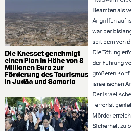
Beamten als ve
Angriffen auf 
war der bislan
seit dem von d
Die Tötung erf
Die Knesset genehmigt
einen Plan in Höhe von 8
der Führung v
Millionen Euro zur
größeren Konfl
Förderung des Tourismus
in Judäa und Samaria
israelischen A
Der israelisch
Terrorist geni
Mörder erreic
Sicherheit zu 