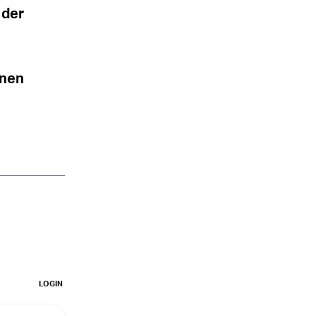
 der
onen