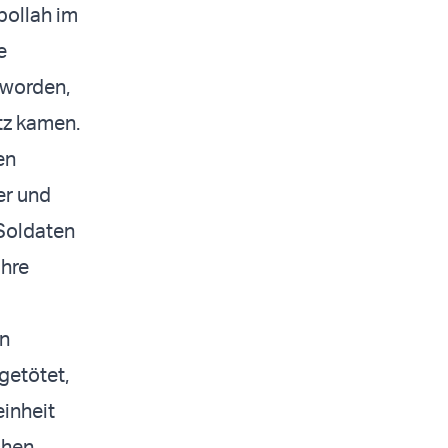
bollah im
e
 worden,
atz kamen.
en
er und
 Soldaten
ihre
en
 getötet,
einheit
chen