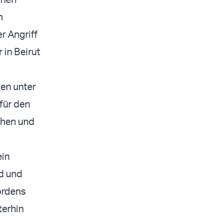
n
r Angriff
 in Beirut
en unter
für den
chen und
ein
nd und
ordens
terhin