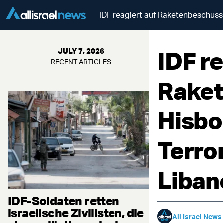
IDF reagiert auf Raketenbeschuss 
IDF re
JULY 7, 2026
RECENT ARTICLES
Raket
Hisbol
Terro
Liban
IDF-Soldaten retten
israelische Zivilisten, die
All Israel News