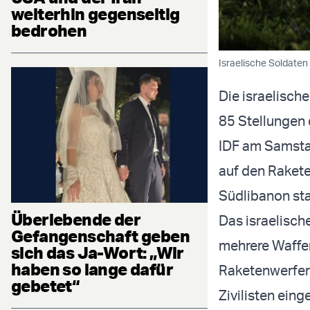
weiterhin gegenseitig
bedrohen
Israelische Soldaten 
Die israelisch
85 Stellungen 
IDF am Samstag
auf den Rakete
Südlibanon stat
Überlebende der
Das israelische
Gefangenschaft geben
mehrere Waffen
sich das Ja-Wort: „Wir
haben so lange dafür
Raketenwerfer 
gebetet“
Zivilisten eing