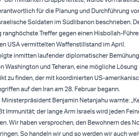
rantwortlich für die Planung und Durchführung vo
israelische Soldaten im Südlibanon beschrieben. De
g ranghöchste Treffer gegen einen Hisbollah-Führer
en USA vermittelten Waffenstillstand im April.
olgte inmitten laufender diplomatischer Bemühung
on Washington und Teheran, eine mögliche Lösung 
ikt zu finden, der mit koordinierten US-amerikanis
ngriffen auf den Iran am 28. Februar begann.
e Ministerpräsident Benjamin Netanjahu warnte: „K
eßt Immunität; der lange Arm Israels wird jeden Fei
hen. Wir haben versprochen, den Bewohnern des N
bringen. So handeln wir und so werden wir auch wei