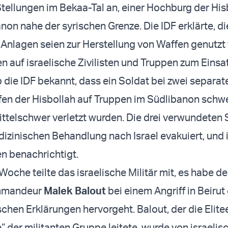
Stellungen im Bekaa-Tal an, einer Hochburg der His
non nahe der syrischen Grenze. Die IDF erklärte, di
 Anlagen seien zur Herstellung von Waffen genutzt
en auf israelische Zivilisten und Truppen zum Eins
 die IDF bekannt, dass ein Soldat bei zwei separat
en der Hisbollah auf Truppen im Südlibanon schw
ittelschwer verletzt wurden. Die drei verwundeten
izinischen Behandlung nach Israel evakuiert, und 
n benachrichtigt.
Woche teilte das israelische Militär mit, es habe d
mmandeur
Malek Balout
bei einem Angriff in Beirut
schen Erklärungen hervorgeht. Balout, der die Elite
 der militanten Gruppe leitete, wurde von israelis