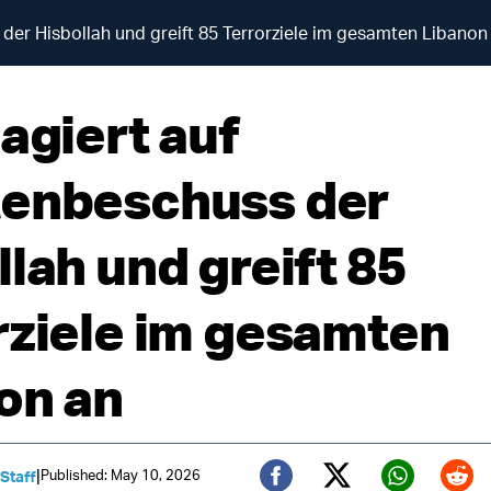
der Hisbollah und greift 85 Terrorziele im gesamten Libanon
agiert auf
enbeschuss der
lah und greift 85
rziele im gesamten
on an
|
Published: May 10, 2026
 Staff