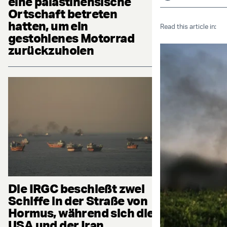
eine palästinensische
Ortschaft betreten
hatten, um ein
Read this article in:
gestohlenes Motorrad
zurückzuholen
Die IRGC beschießt zwei
Schiffe in der Straße von
Hormus, während sich die
USA und der Iran