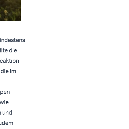
mindestens
lte die
Reaktion
 die im
ppen
owie
n und
 zudem