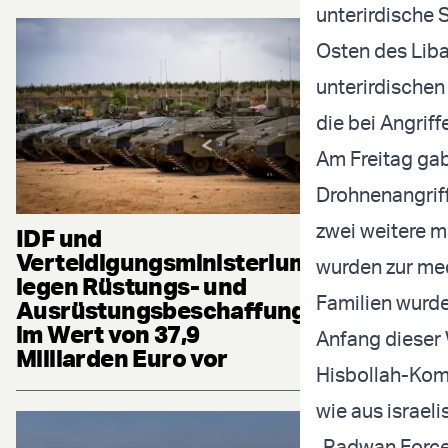
unterirdische 
Osten des Liba
unterirdischen
die bei Angriff
Am Freitag gab
Drohnenangriff
zwei weitere m
IDF und
Verteidigungsministerium
wurden zur med
legen Rüstungs- und
Familien wurde
Ausrüstungsbeschaffung
im Wert von 37,9
Anfang dieser 
Milliarden Euro vor
Hisbollah-Ko
wie aus israeli
„Radwan Force“