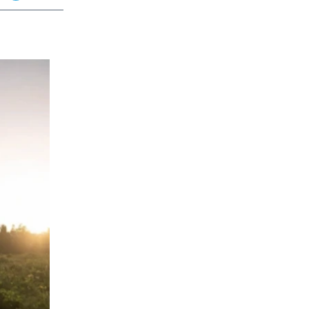
app
dit
Telegram