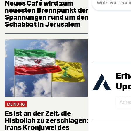
Neues Café wird zum
neuesten Brennpunkt der
Spannungen rund um den
Schabbat in Jerusalem
Erh
Upd
MEINUNG
Es ist an der Zeit, die
Hisbollah zu zerschlagen:
Irans Kronjuwel des