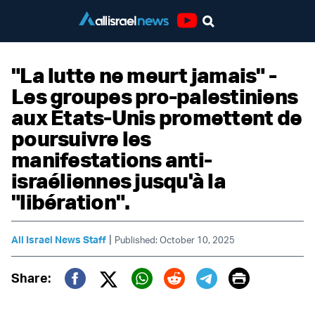
Youtube
"La lutte ne meurt jamais" -
Les groupes pro-palestiniens
aux États-Unis promettent de
poursuivre les
manifestations anti-
israéliennes jusqu'à la
"libération".
|
All Israel News Staff
Published: October 10, 2025
Print
Share:
Twitter (X)
Facebook
Whatsapp
Reddit
Telegram