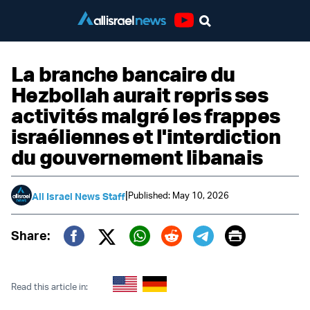
Youtube
La branche bancaire du
Hezbollah aurait repris ses
activités malgré les frappes
israéliennes et l'interdiction
du gouvernement libanais
|
Published: May 10, 2026
All Israel News Staff
Print
Share:
Twitter (X)
Facebook
Whatsapp
Reddit
Telegram
Read this article in: