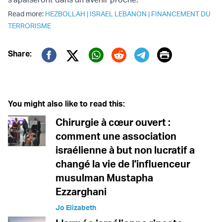
Read more:
HEZBOLLAH
|
ISRAEL LEBANON
|
FINANCEMENT DU
TERRORISME
Print
Share:
Twitter (X)
Facebook
Whatsapp
Reddit
Telegram
You might also like to read this:
Chirurgie à cœur ouvert :
comment une association
israélienne à but non lucratif a
changé la vie de l'influenceur
musulman Mustapha
Ezzarghani
Jo Elizabeth