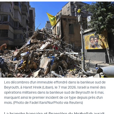
Les décombres d'un immeuble effondré dans la banlieue sud de
Beyrouth, à Haret Hreik (Liban), le 7 mai 2026. Israël a mené des
opérations militaires dans la banlieue sud de Beyrouth le 6 mai,
marquant ainsi le premier incident de ce type depuis près d'un
mois. (Photo de Fadel Itani/NurPhoto via Reuters)
La branche bancaire et financière du Hezbollah aurait