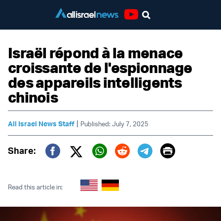
Youtube
Israël répond à la menace
croissante de l'espionnage
des appareils intelligents
chinois
|
All Israel News Staff
Published: July 7, 2025
Print
Share:
Twitter (X)
Facebook
Whatsapp
Reddit
Telegram
Read this article in: