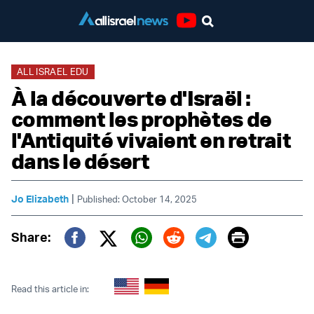
Youtube
ALL ISRAEL EDU
À la découverte d'Israël :
comment les prophètes de
l'Antiquité vivaient en retrait
dans le désert
|
Jo Elizabeth
Published: October 14, 2025
Print
Share:
Twitter (X)
Facebook
Whatsapp
Reddit
Telegram
Read this article in: