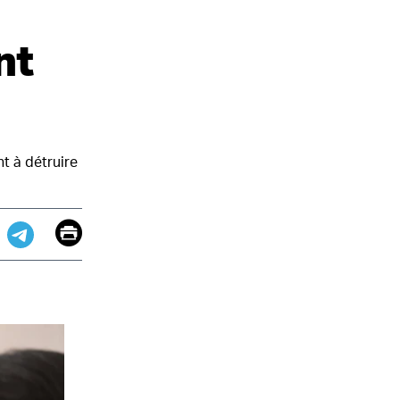
nt
nt à détruire
Email
Print
app
dit
Telegram