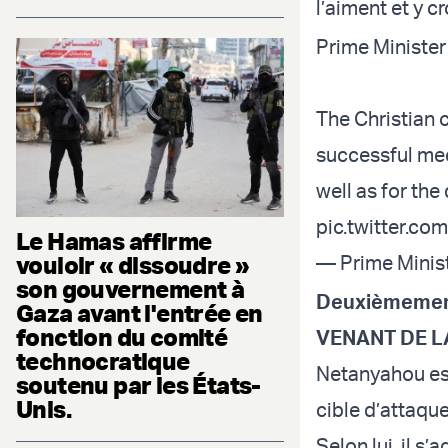
l’aiment et y cr
Prime Minister
The Christian 
successful mee
well as for th
pic.twitter.c
Le Hamas affirme
vouloir « dissoudre »
— Prime Minist
son gouvernement à
Deuxièmemen
Gaza avant l'entrée en
fonction du comité
VENANT DE L
technocratique
Netanyahou est
soutenu par les États-
Unis.
cible d’attaque
Selon lui, il s