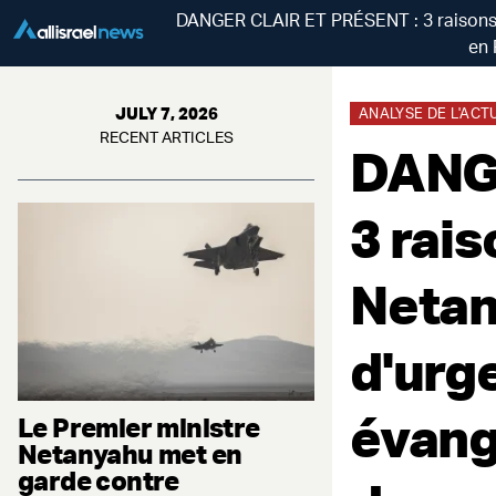
DANGER CLAIR ET PRÉSENT : 3 raisons p
en 
JULY 7, 2026
ANALYSE DE L'ACT
RECENT ARTICLES
DANGE
3 rai
Netan
d'urg
évang
Le Premier ministre
Netanyahu met en
garde contre