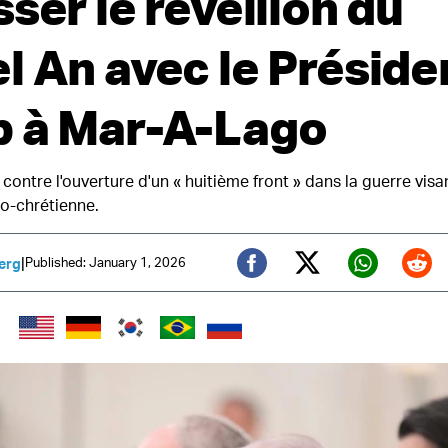
ser le réveillon du
l An avec le Préside
 à Mar-A-Lago
contre l'ouverture d'un « huitième front » dans la guerre visa
déo-chrétienne.
|
Published: January 1, 2026
erg
Twitter (X)
Facebook
Whats
Red