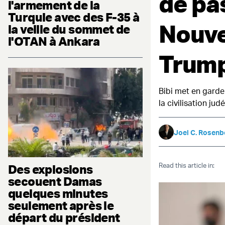
de pas
l'armement de la
Turquie avec des F-35 à
Nouve
la veille du sommet de
l'OTAN à Ankara
Trump
Bibi met en garde 
la civilisation ju
Joel C. Rosenb
Read this article in:
Des explosions
secouent Damas
quelques minutes
seulement après le
départ du président