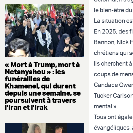
le bien-être du
La situation es
En 2025, des 
Bannon, Nick F
chrétiens qui s
Ils cherchent 
« Mort à Trump, mort à
Netanyahou » : les
coups de menso
funérailles de
Candace Owens 
Khamenei, qui durent
depuis une semaine, se
Tucker Carlson 
poursuivent à travers
mental ».
l'Iran et l'Irak
Tous ont égale
évangéliques, a