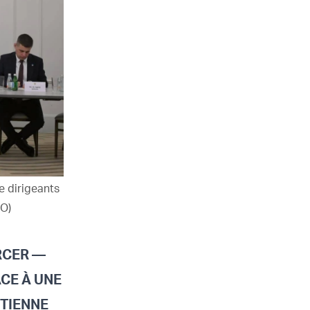
e dirigeants
O)
RCER —
CE À UNE
ÉTIENNE