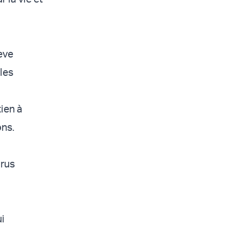
eve
les
ien à
ons.
irus
ui