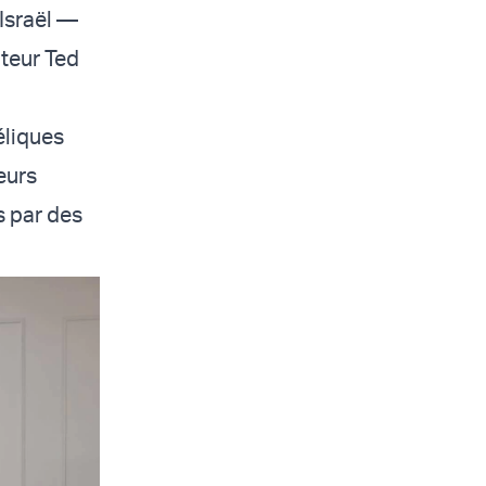
 Israël —
teur Ted
éliques
eurs
s par des