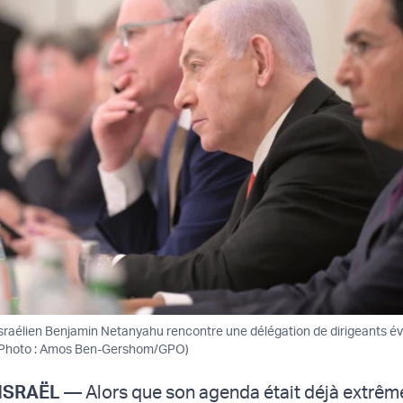
israélien Benjamin Netanyahu rencontre une délégation de dirigeants év
(Photo : Amos Ben-Gershom/GPO)
ISRAËL —
Alors que son agenda était déjà extrê