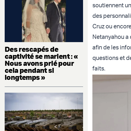
soutiennent une
des personnal
Cruz ou encore
Netanyahou a 
afin de les in
Des rescapés de
captivité se marient : «
questions et d
Nous avons prié pour
faits.
cela pendant si
longtemps »