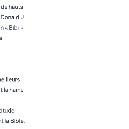
t de hauts
 Donald J.
 « Bibi »
e
eilleurs
t la haine
titude
t la Bible,