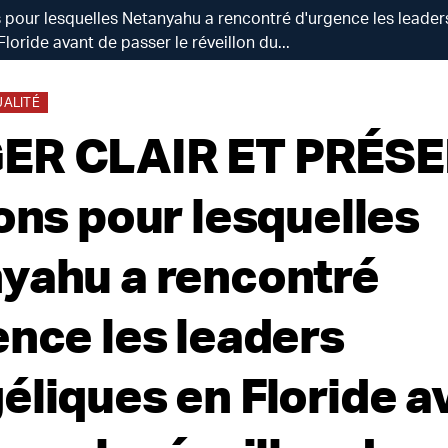
our lesquelles Netanyahu a rencontré d'urgence les leader
Floride avant de passer le réveillon du...
UALITÉ
R CLAIR ET PRÉSE
sons pour lesquelles
yahu a rencontré
ence les leaders
éliques en Floride a