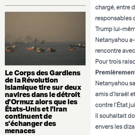
chargé, entre d
responsables d
Trump lui-même
Netanyahou a-t
rencontre avec
Pour trois rais
Le Corps des Gardiens
Premièremen
de la Révolution
Netanyahou sai
islamique tire sur deux
navires dans le détroit
amis d’Israël e
d'Ormuz alors que les
contre l’État ju
États-Unis et l'Iran
continuent de
Il souhaitait 
s'échanger des
envers les diza
menaces