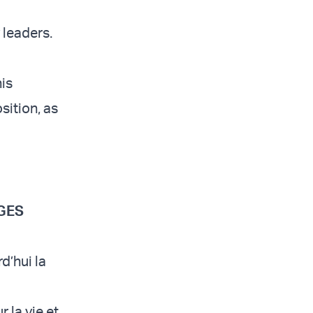
 leaders.
is
sition, as
GES
d’hui la
 la vie et