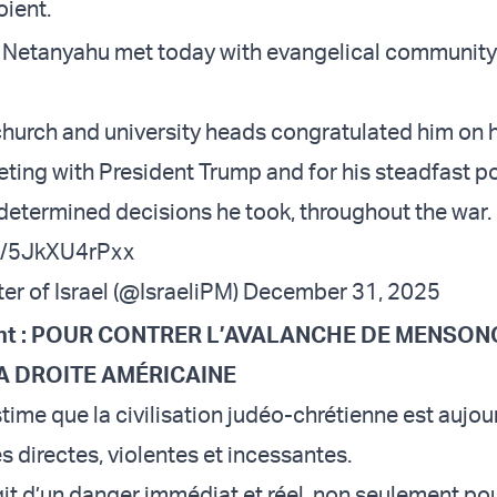
oient.
 Netanyahu met today with evangelical community
church and university heads congratulated him on h
ting with President Trump and for his steadfast po
e determined decisions he took, throughout the war.
om/5JkXU4rPxx
er of Israel (@IsraeliPM)
December 31, 2025
t : POUR CONTRER L’AVALANCHE DE MENSON
A DROITE AMÉRICAINE
ime que la civilisation judéo-chrétienne est aujour
s directes, violentes et incessantes.
’agit d’un danger immédiat et réel, non seulement pour