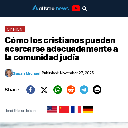
Youtube
OPINIÓN
Cómo los cristianos pueden
acercarse adecuadamente a
la comunidad judía
|
Published: November 27, 2025
Susan Michael
Print
Share:
Twitter (X)
Facebook
Whatsapp
Reddit
Telegram
Read this article in: